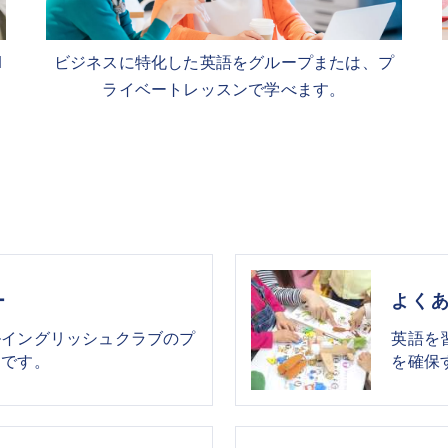
l
ビジネスに特化した英語をグループまたは、プ
ライベートレッスンで学べます。
ー
よく
ルイングリッシュクラブのプ
英語を
ジです。
を確保