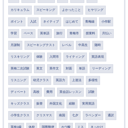
カリキュラム
スピーキング
よかったこと
ヒヤリング
ポイント
入試
ネイティブ
はじめて
青梅線
小作駅
学習
ペース
英単語
旅行
青梅市
授業料
月払い
月謝制
スピーキングテスト
レベル
中高生
随時
リスキリング
体験
入間市
ライティング
英語表現
英検二次試験
英文
英作文
対面
単語
リーディング
リスニング
幼児クラス
英語力
上達法
多様性
ディベート
高校
費用
英会話レッスン
試験
キッズクラス
振替
外国文化
経験
実用英語
小学生クラス
クリスマス
南国
七夕
ラベンダー
通訳
英検3級
休校
国際郵便
ホウ酸
ミス
きっかけ