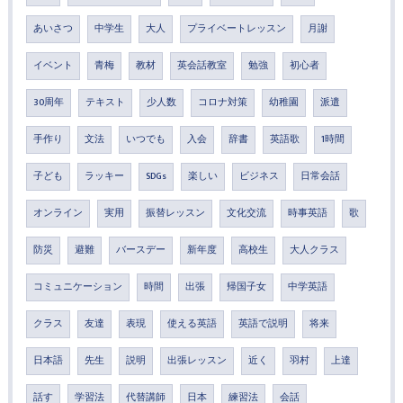
あいさつ
中学生
大人
プライベートレッスン
月謝
イベント
青梅
教材
英会話教室
勉強
初心者
30周年
テキスト
少人数
コロナ対策
幼稚園
派遣
手作り
文法
いつでも
入会
辞書
英語歌
1時間
子ども
ラッキー
SDGs
楽しい
ビジネス
日常会話
オンライン
実用
振替レッスン
文化交流
時事英語
歌
防災
避難
バースデー
新年度
高校生
大人クラス
コミュニケーション
時間
出張
帰国子女
中学英語
クラス
友達
表現
使える英語
英語で説明
将来
日本語
先生
説明
出張レッスン
近く
羽村
上達
話す
学習法
代替講師
日本
練習法
会話