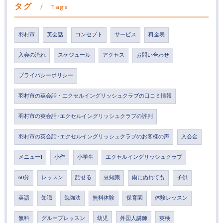
タグ
Tags
羽村市
英会話
コンセプト
サービス
料金表
入会の流れ
スケジュール
アクセス
お問い合わせ
プライバシーポリシー
羽村市の英会話・エクセルイングリッシュクラブの口コミ情報
羽村市の英会話･エクセルイングリッシュクラブの評判
羽村市の英会話･エクセルイングリッシュクラブのお客様の声
入会金
メニュー1
小作
小学生
エクセルイングリッシュクラブ
60分
レッスン
話せる
豆知識
雨にぬれても
子供
英語
知識
勉強法
無料体験
保育園
体験レッスン
無料
グループレッスン
幼児
外国人講師
英検