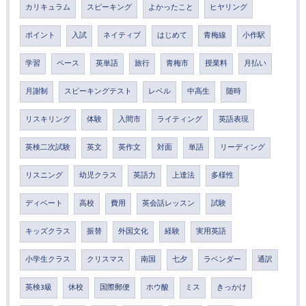
カリキュラム
スピーキング
よかったこと
ヒヤリング
ポイント
入試
ネイティブ
はじめて
青梅線
小作駅
学習
ペース
英単語
旅行
青梅市
授業料
月払い
月謝制
スピーキングテスト
レベル
中高生
随時
リスキリング
体験
入間市
ライティング
英語表現
英検二次試験
英文
英作文
対面
単語
リーディング
リスニング
幼児クラス
英語力
上達法
多様性
ディベート
高校
費用
英会話レッスン
試験
キッズクラス
振替
外国文化
経験
実用英語
小学生クラス
クリスマス
南国
七夕
ラベンダー
通訳
英検3級
休校
国際郵便
ホウ酸
ミス
きっかけ