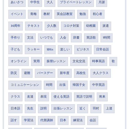
あいさつ
中学生
大人
プライベートレッスン
月謝
イベント
青梅
教材
英会話教室
勉強
初心者
30周年
テキスト
少人数
コロナ対策
幼稚園
派遣
手作り
文法
いつでも
入会
辞書
英語歌
1時間
子ども
ラッキー
SDGs
楽しい
ビジネス
日常会話
オンライン
実用
振替レッスン
文化交流
時事英語
歌
防災
避難
バースデー
新年度
高校生
大人クラス
コミュニケーション
時間
出張
帰国子女
中学英語
クラス
友達
表現
使える英語
英語で説明
将来
日本語
先生
説明
出張レッスン
近く
羽村
上達
話す
学習法
代替講師
日本
練習法
会話