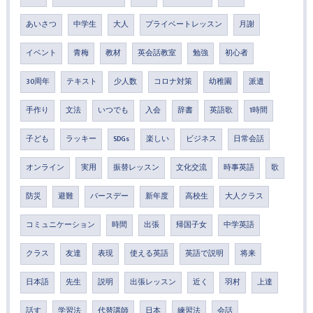
あいさつ
中学生
大人
プライベートレッスン
月謝
イベント
青梅
教材
英会話教室
勉強
初心者
30周年
テキスト
少人数
コロナ対策
幼稚園
派遣
手作り
文法
いつでも
入会
辞書
英語歌
1時間
子ども
ラッキー
SDGs
楽しい
ビジネス
日常会話
オンライン
実用
振替レッスン
文化交流
時事英語
歌
防災
避難
バースデー
新年度
高校生
大人クラス
コミュニケーション
時間
出張
帰国子女
中学英語
クラス
友達
表現
使える英語
英語で説明
将来
日本語
先生
説明
出張レッスン
近く
羽村
上達
話す
学習法
代替講師
日本
練習法
会話