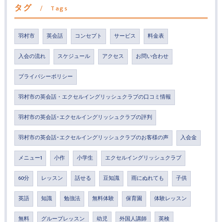
タグ
Tags
羽村市
英会話
コンセプト
サービス
料金表
入会の流れ
スケジュール
アクセス
お問い合わせ
プライバシーポリシー
羽村市の英会話・エクセルイングリッシュクラブの口コミ情報
羽村市の英会話･エクセルイングリッシュクラブの評判
羽村市の英会話･エクセルイングリッシュクラブのお客様の声
入会金
メニュー1
小作
小学生
エクセルイングリッシュクラブ
60分
レッスン
話せる
豆知識
雨にぬれても
子供
英語
知識
勉強法
無料体験
保育園
体験レッスン
無料
グループレッスン
幼児
外国人講師
英検