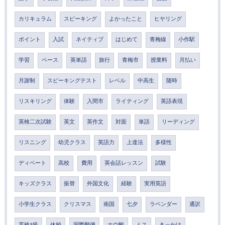
カリキュラム
スピーキング
よかったこと
ヒヤリング
ポイント
入試
ネイティブ
はじめて
青梅線
小作駅
学習
ペース
英単語
旅行
青梅市
授業料
月払い
月謝制
スピーキングテスト
レベル
中高生
随時
リスキリング
体験
入間市
ライティング
英語表現
英検二次試験
英文
英作文
対面
単語
リーディング
リスニング
幼児クラス
英語力
上達法
多様性
ディベート
高校
費用
英会話レッスン
試験
キッズクラス
振替
外国文化
経験
実用英語
小学生クラス
クリスマス
南国
七夕
ラベンダー
通訳