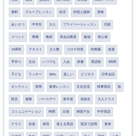
無料
グループレッスン
幼児
外国人講師
英検
あいさつ
中学生
大人
プライベートレッスン
月謝
イベント
青梅
教材
英会話教室
勉強
初心者
30周年
テキスト
少人数
コロナ対策
幼稚園
派遣
手作り
文法
いつでも
入会
辞書
英語歌
1時間
子ども
ラッキー
SDGs
楽しい
ビジネス
日常会話
オンライン
実用
振替レッスン
文化交流
時事英語
歌
防災
避難
バースデー
新年度
高校生
大人クラス
コミュニケーション
時間
出張
帰国子女
中学英語
クラス
友達
表現
使える英語
英語で説明
将来