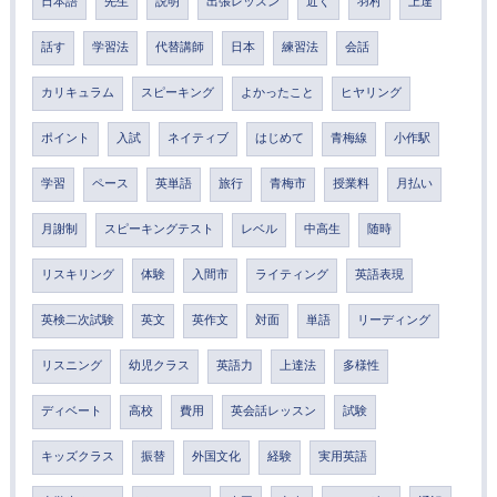
日本語
先生
説明
出張レッスン
近く
羽村
上達
話す
学習法
代替講師
日本
練習法
会話
カリキュラム
スピーキング
よかったこと
ヒヤリング
ポイント
入試
ネイティブ
はじめて
青梅線
小作駅
学習
ペース
英単語
旅行
青梅市
授業料
月払い
月謝制
スピーキングテスト
レベル
中高生
随時
リスキリング
体験
入間市
ライティング
英語表現
英検二次試験
英文
英作文
対面
単語
リーディング
リスニング
幼児クラス
英語力
上達法
多様性
ディベート
高校
費用
英会話レッスン
試験
キッズクラス
振替
外国文化
経験
実用英語