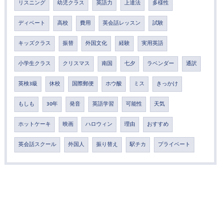
リスニング
幼児クラス
英語力
上達法
多様性
ディベート
高校
費用
英会話レッスン
試験
キッズクラス
振替
外国文化
経験
実用英語
小学生クラス
クリスマス
南国
七夕
ラベンダー
通訳
英検3級
休校
国際郵便
ホウ酸
ミス
きっかけ
もしも
30年
発音
英語学習
可能性
天気
ホットケーキ
映画
ハロウィン
理由
おすすめ
英会話スクール
外国人
振り替え
駅チカ
プライベート