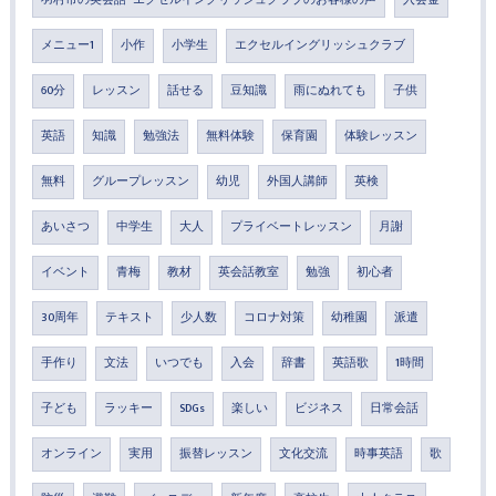
メニュー1
小作
小学生
エクセルイングリッシュクラブ
60分
レッスン
話せる
豆知識
雨にぬれても
子供
英語
知識
勉強法
無料体験
保育園
体験レッスン
無料
グループレッスン
幼児
外国人講師
英検
あいさつ
中学生
大人
プライベートレッスン
月謝
イベント
青梅
教材
英会話教室
勉強
初心者
30周年
テキスト
少人数
コロナ対策
幼稚園
派遣
手作り
文法
いつでも
入会
辞書
英語歌
1時間
子ども
ラッキー
SDGs
楽しい
ビジネス
日常会話
オンライン
実用
振替レッスン
文化交流
時事英語
歌