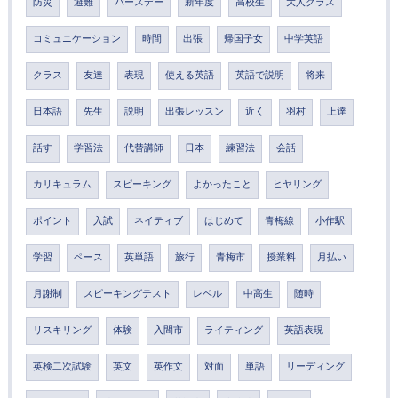
防災
避難
バースデー
新年度
高校生
大人クラス
コミュニケーション
時間
出張
帰国子女
中学英語
クラス
友達
表現
使える英語
英語で説明
将来
日本語
先生
説明
出張レッスン
近く
羽村
上達
話す
学習法
代替講師
日本
練習法
会話
カリキュラム
スピーキング
よかったこと
ヒヤリング
ポイント
入試
ネイティブ
はじめて
青梅線
小作駅
学習
ペース
英単語
旅行
青梅市
授業料
月払い
月謝制
スピーキングテスト
レベル
中高生
随時
リスキリング
体験
入間市
ライティング
英語表現
英検二次試験
英文
英作文
対面
単語
リーディング