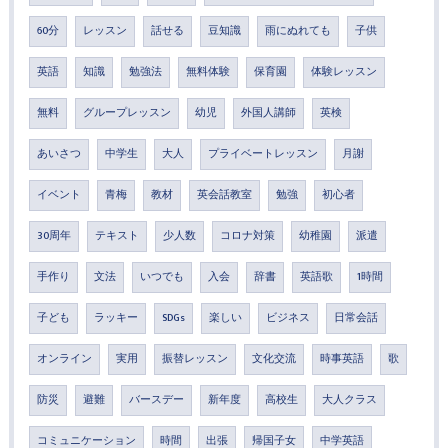
60分
レッスン
話せる
豆知識
雨にぬれても
子供
英語
知識
勉強法
無料体験
保育園
体験レッスン
無料
グループレッスン
幼児
外国人講師
英検
あいさつ
中学生
大人
プライベートレッスン
月謝
イベント
青梅
教材
英会話教室
勉強
初心者
30周年
テキスト
少人数
コロナ対策
幼稚園
派遣
手作り
文法
いつでも
入会
辞書
英語歌
1時間
子ども
ラッキー
SDGs
楽しい
ビジネス
日常会話
オンライン
実用
振替レッスン
文化交流
時事英語
歌
防災
避難
バースデー
新年度
高校生
大人クラス
コミュニケーション
時間
出張
帰国子女
中学英語