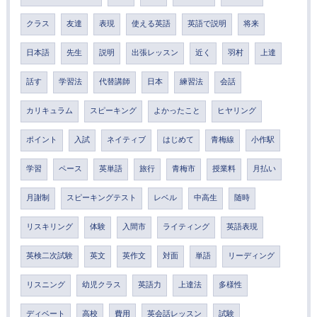
クラス
友達
表現
使える英語
英語で説明
将来
日本語
先生
説明
出張レッスン
近く
羽村
上達
話す
学習法
代替講師
日本
練習法
会話
カリキュラム
スピーキング
よかったこと
ヒヤリング
ポイント
入試
ネイティブ
はじめて
青梅線
小作駅
学習
ペース
英単語
旅行
青梅市
授業料
月払い
月謝制
スピーキングテスト
レベル
中高生
随時
リスキリング
体験
入間市
ライティング
英語表現
英検二次試験
英文
英作文
対面
単語
リーディング
リスニング
幼児クラス
英語力
上達法
多様性
ディベート
高校
費用
英会話レッスン
試験