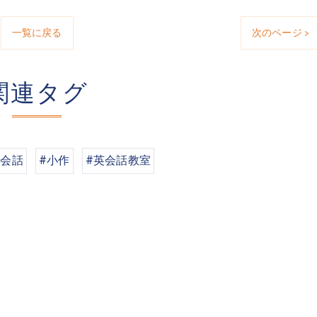
一覧に戻る
次のページ >
関連タグ
英会話
#小作
#英会話教室