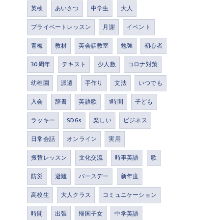
英検
あいさつ
中学生
大人
プライベートレッスン
月謝
イベント
青梅
教材
英会話教室
勉強
初心者
30周年
テキスト
少人数
コロナ対策
幼稚園
派遣
手作り
文法
いつでも
入会
辞書
英語歌
1時間
子ども
ラッキー
SDGs
楽しい
ビジネス
日常会話
オンライン
実用
振替レッスン
文化交流
時事英語
歌
防災
避難
バースデー
新年度
高校生
大人クラス
コミュニケーション
時間
出張
帰国子女
中学英語