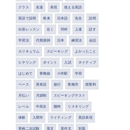
クラス
友達
表現
使える英語
英語で説明
将来
日本語
先生
説明
出張レッスン
近く
羽村
上達
話す
学習法
代替講師
日本
練習法
会話
カリキュラム
スピーキング
よかったこと
ヒヤリング
ポイント
入試
ネイティブ
はじめて
青梅線
小作駅
学習
ペース
英単語
旅行
青梅市
授業料
月払い
月謝制
スピーキングテスト
レベル
中高生
随時
リスキリング
体験
入間市
ライティング
英語表現
英検二次試験
英文
英作文
対面