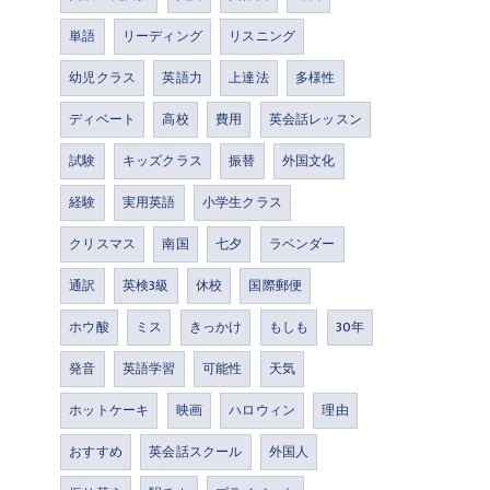
単語
リーディング
リスニング
幼児クラス
英語力
上達法
多様性
ディベート
高校
費用
英会話レッスン
試験
キッズクラス
振替
外国文化
経験
実用英語
小学生クラス
クリスマス
南国
七夕
ラベンダー
通訳
英検3級
休校
国際郵便
ホウ酸
ミス
きっかけ
もしも
30年
発音
英語学習
可能性
天気
ホットケーキ
映画
ハロウィン
理由
おすすめ
英会話スクール
外国人