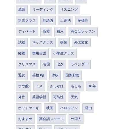
単語
リーディング
リスニング
幼児クラス
英語力
上達法
多様性
ディベート
高校
費用
英会話レッスン
試験
キッズクラス
振替
外国文化
経験
実用英語
小学生クラス
クリスマス
南国
七夕
ラベンダー
通訳
英検3級
休校
国際郵便
ホウ酸
ミス
きっかけ
もしも
30年
発音
英語学習
可能性
天気
ホットケーキ
映画
ハロウィン
理由
おすすめ
英会話スクール
外国人