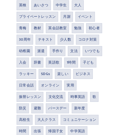
英検
あいさつ
中学生
大人
プライベートレッスン
月謝
イベント
青梅
教材
英会話教室
勉強
初心者
30周年
テキスト
少人数
コロナ対策
幼稚園
派遣
手作り
文法
いつでも
入会
辞書
英語歌
1時間
子ども
ラッキー
SDGs
楽しい
ビジネス
日常会話
オンライン
実用
振替レッスン
文化交流
時事英語
歌
防災
避難
バースデー
新年度
高校生
大人クラス
コミュニケーション
時間
出張
帰国子女
中学英語