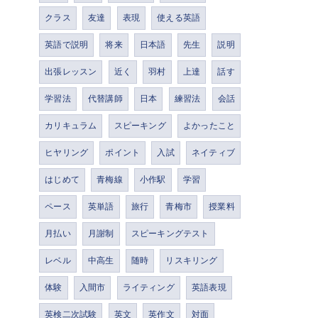
クラス
友達
表現
使える英語
英語で説明
将来
日本語
先生
説明
出張レッスン
近く
羽村
上達
話す
学習法
代替講師
日本
練習法
会話
カリキュラム
スピーキング
よかったこと
ヒヤリング
ポイント
入試
ネイティブ
はじめて
青梅線
小作駅
学習
ペース
英単語
旅行
青梅市
授業料
月払い
月謝制
スピーキングテスト
レベル
中高生
随時
リスキリング
体験
入間市
ライティング
英語表現
英検二次試験
英文
英作文
対面