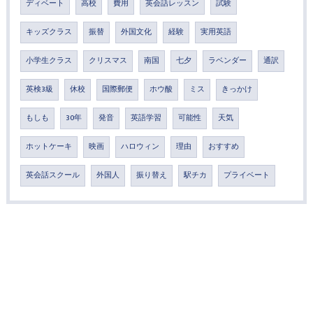
ディベート
高校
費用
英会話レッスン
試験
キッズクラス
振替
外国文化
経験
実用英語
小学生クラス
クリスマス
南国
七夕
ラベンダー
通訳
英検3級
休校
国際郵便
ホウ酸
ミス
きっかけ
もしも
30年
発音
英語学習
可能性
天気
ホットケーキ
映画
ハロウィン
理由
おすすめ
英会話スクール
外国人
振り替え
駅チカ
プライベート