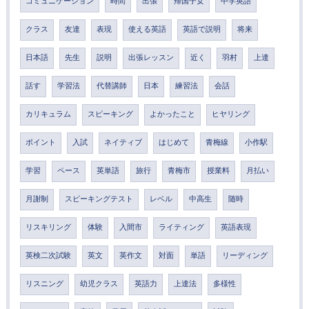
コミュニケーション
時間
出張
帰国子女
中学英語
クラス
友達
表現
使える英語
英語で説明
将来
日本語
先生
説明
出張レッスン
近く
羽村
上達
話す
学習法
代替講師
日本
練習法
会話
カリキュラム
スピーキング
よかったこと
ヒヤリング
ポイント
入試
ネイティブ
はじめて
青梅線
小作駅
学習
ペース
英単語
旅行
青梅市
授業料
月払い
月謝制
スピーキングテスト
レベル
中高生
随時
リスキリング
体験
入間市
ライティング
英語表現
英検二次試験
英文
英作文
対面
単語
リーディング
リスニング
幼児クラス
英語力
上達法
多様性