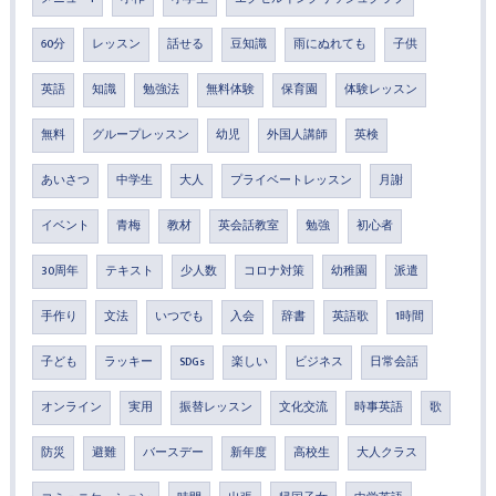
60分
レッスン
話せる
豆知識
雨にぬれても
子供
英語
知識
勉強法
無料体験
保育園
体験レッスン
無料
グループレッスン
幼児
外国人講師
英検
あいさつ
中学生
大人
プライベートレッスン
月謝
イベント
青梅
教材
英会話教室
勉強
初心者
30周年
テキスト
少人数
コロナ対策
幼稚園
派遣
手作り
文法
いつでも
入会
辞書
英語歌
1時間
子ども
ラッキー
SDGs
楽しい
ビジネス
日常会話
オンライン
実用
振替レッスン
文化交流
時事英語
歌
防災
避難
バースデー
新年度
高校生
大人クラス