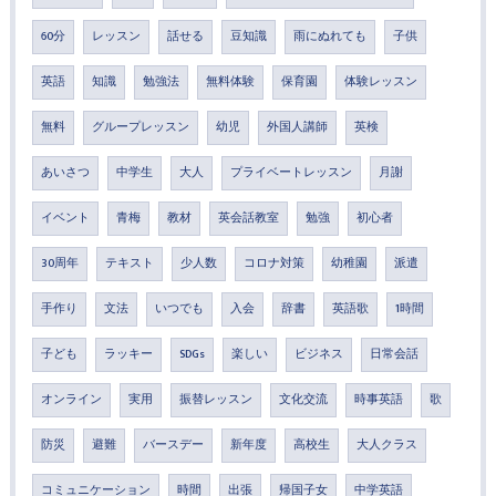
60分
レッスン
話せる
豆知識
雨にぬれても
子供
英語
知識
勉強法
無料体験
保育園
体験レッスン
無料
グループレッスン
幼児
外国人講師
英検
あいさつ
中学生
大人
プライベートレッスン
月謝
イベント
青梅
教材
英会話教室
勉強
初心者
30周年
テキスト
少人数
コロナ対策
幼稚園
派遣
手作り
文法
いつでも
入会
辞書
英語歌
1時間
子ども
ラッキー
SDGs
楽しい
ビジネス
日常会話
オンライン
実用
振替レッスン
文化交流
時事英語
歌
防災
避難
バースデー
新年度
高校生
大人クラス
コミュニケーション
時間
出張
帰国子女
中学英語