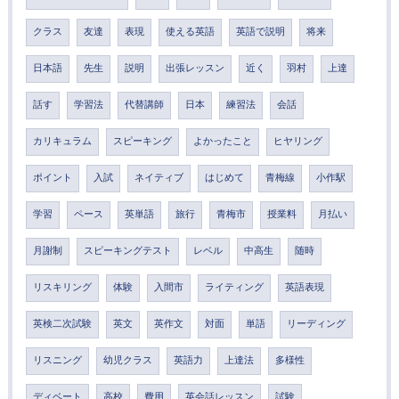
クラス
友達
表現
使える英語
英語で説明
将来
日本語
先生
説明
出張レッスン
近く
羽村
上達
話す
学習法
代替講師
日本
練習法
会話
カリキュラム
スピーキング
よかったこと
ヒヤリング
ポイント
入試
ネイティブ
はじめて
青梅線
小作駅
学習
ペース
英単語
旅行
青梅市
授業料
月払い
月謝制
スピーキングテスト
レベル
中高生
随時
リスキリング
体験
入間市
ライティング
英語表現
英検二次試験
英文
英作文
対面
単語
リーディング
リスニング
幼児クラス
英語力
上達法
多様性
ディベート
高校
費用
英会話レッスン
試験