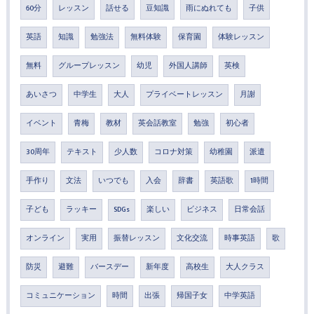
60分
レッスン
話せる
豆知識
雨にぬれても
子供
英語
知識
勉強法
無料体験
保育園
体験レッスン
無料
グループレッスン
幼児
外国人講師
英検
あいさつ
中学生
大人
プライベートレッスン
月謝
イベント
青梅
教材
英会話教室
勉強
初心者
30周年
テキスト
少人数
コロナ対策
幼稚園
派遣
手作り
文法
いつでも
入会
辞書
英語歌
1時間
子ども
ラッキー
SDGs
楽しい
ビジネス
日常会話
オンライン
実用
振替レッスン
文化交流
時事英語
歌
防災
避難
バースデー
新年度
高校生
大人クラス
コミュニケーション
時間
出張
帰国子女
中学英語