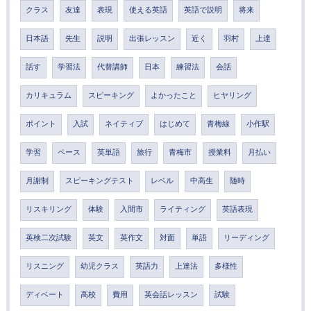
クラス
友達
表現
使える英語
英語で説明
将来
日本語
先生
説明
出張レッスン
近く
羽村
上達
話す
学習法
代替講師
日本
練習法
会話
カリキュラム
スピーキング
よかったこと
ヒヤリング
ポイント
入試
ネイティブ
はじめて
青梅線
小作駅
学習
ペース
英単語
旅行
青梅市
授業料
月払い
月謝制
スピーキングテスト
レベル
中高生
随時
リスキリング
体験
入間市
ライティング
英語表現
英検二次試験
英文
英作文
対面
単語
リーディング
リスニング
幼児クラス
英語力
上達法
多様性
ディベート
高校
費用
英会話レッスン
試験