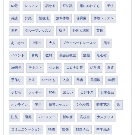
60分
レッスン
話せる
豆知識
雨にぬれても
子供
英語
知識
勉強法
無料体験
保育園
体験レッスン
無料
グループレッスン
幼児
外国人講師
英検
あいさつ
中学生
大人
プライベートレッスン
月謝
イベント
青梅
教材
英会話教室
勉強
初心者
30周年
テキスト
少人数
コロナ対策
幼稚園
派遣
手作り
文法
いつでも
入会
辞書
英語歌
1時間
子ども
ラッキー
SDGs
楽しい
ビジネス
日常会話
オンライン
実用
振替レッスン
文化交流
時事英語
歌
防災
避難
バースデー
新年度
高校生
大人クラス
コミュニケーション
時間
出張
帰国子女
中学英語