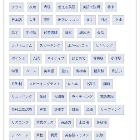
クラス
友達
表現
使える英語
英語で説明
将来
日本語
先生
説明
出張レッスン
近く
羽村
上達
話す
学習法
代替講師
日本
練習法
会話
カリキュラム
スピーキング
よかったこと
ヒヤリング
ポイント
入試
ネイティブ
はじめて
青梅線
小作駅
学習
ペース
英単語
旅行
青梅市
授業料
月払い
月謝制
スピーキングテスト
レベル
中高生
随時
リスキリング
体験
入間市
ライティング
英語表現
英検二次試験
英文
英作文
対面
単語
リーディング
リスニング
幼児クラス
英語力
上達法
多様性
ディベート
高校
費用
英会話レッスン
試験