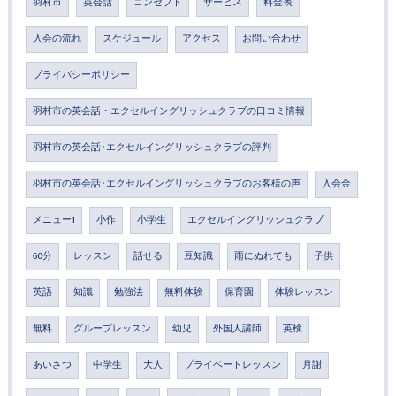
羽村市
英会話
コンセプト
サービス
料金表
入会の流れ
スケジュール
アクセス
お問い合わせ
プライバシーポリシー
羽村市の英会話・エクセルイングリッシュクラブの口コミ情報
羽村市の英会話･エクセルイングリッシュクラブの評判
羽村市の英会話･エクセルイングリッシュクラブのお客様の声
入会金
メニュー1
小作
小学生
エクセルイングリッシュクラブ
60分
レッスン
話せる
豆知識
雨にぬれても
子供
英語
知識
勉強法
無料体験
保育園
体験レッスン
無料
グループレッスン
幼児
外国人講師
英検
あいさつ
中学生
大人
プライベートレッスン
月謝