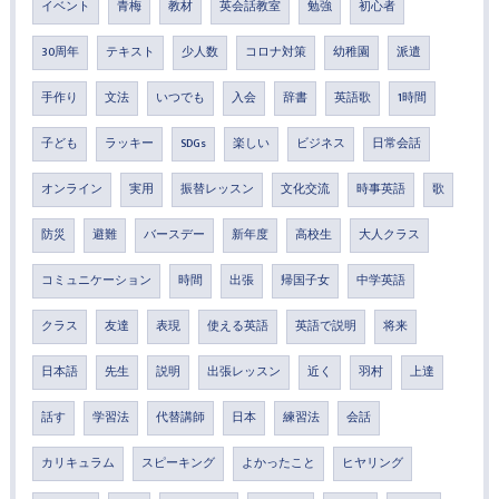
イベント
青梅
教材
英会話教室
勉強
初心者
30周年
テキスト
少人数
コロナ対策
幼稚園
派遣
手作り
文法
いつでも
入会
辞書
英語歌
1時間
子ども
ラッキー
SDGs
楽しい
ビジネス
日常会話
オンライン
実用
振替レッスン
文化交流
時事英語
歌
防災
避難
バースデー
新年度
高校生
大人クラス
コミュニケーション
時間
出張
帰国子女
中学英語
クラス
友達
表現
使える英語
英語で説明
将来
日本語
先生
説明
出張レッスン
近く
羽村
上達
話す
学習法
代替講師
日本
練習法
会話
カリキュラム
スピーキング
よかったこと
ヒヤリング