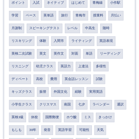
ポイント
入試
ネイティブ
はじめて
青梅線
小作駅
学習
ペース
英単語
旅行
青梅市
授業料
月払い
月謝制
スピーキングテスト
レベル
中高生
随時
リスキリング
体験
入間市
ライティング
英語表現
英検二次試験
英文
英作文
対面
単語
リーディング
リスニング
幼児クラス
英語力
上達法
多様性
ディベート
高校
費用
英会話レッスン
試験
キッズクラス
振替
外国文化
経験
実用英語
小学生クラス
クリスマス
南国
七夕
ラベンダー
通訳
英検3級
休校
国際郵便
ホウ酸
ミス
きっかけ
もしも
30年
発音
英語学習
可能性
天気