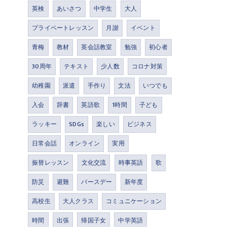
英検
あいさつ
中学生
大人
プライベートレッスン
月謝
イベント
青梅
教材
英会話教室
勉強
初心者
30周年
テキスト
少人数
コロナ対策
幼稚園
派遣
手作り
文法
いつでも
入会
辞書
英語歌
1時間
子ども
ラッキー
SDGs
楽しい
ビジネス
日常会話
オンライン
実用
振替レッスン
文化交流
時事英語
歌
防災
避難
バースデー
新年度
高校生
大人クラス
コミュニケーション
時間
出張
帰国子女
中学英語