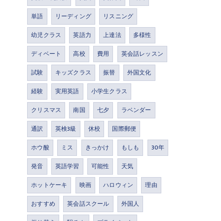
単語
リーディング
リスニング
幼児クラス
英語力
上達法
多様性
ディベート
高校
費用
英会話レッスン
試験
キッズクラス
振替
外国文化
経験
実用英語
小学生クラス
クリスマス
南国
七夕
ラベンダー
通訳
英検3級
休校
国際郵便
ホウ酸
ミス
きっかけ
もしも
30年
発音
英語学習
可能性
天気
ホットケーキ
映画
ハロウィン
理由
おすすめ
英会話スクール
外国人