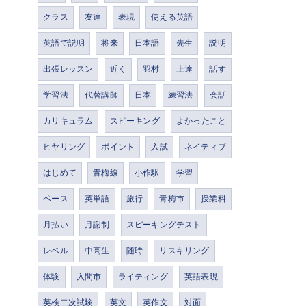
クラス
友達
表現
使える英語
英語で説明
将来
日本語
先生
説明
出張レッスン
近く
羽村
上達
話す
学習法
代替講師
日本
練習法
会話
カリキュラム
スピーキング
よかったこと
ヒヤリング
ポイント
入試
ネイティブ
はじめて
青梅線
小作駅
学習
ペース
英単語
旅行
青梅市
授業料
月払い
月謝制
スピーキングテスト
レベル
中高生
随時
リスキリング
体験
入間市
ライティング
英語表現
英検二次試験
英文
英作文
対面