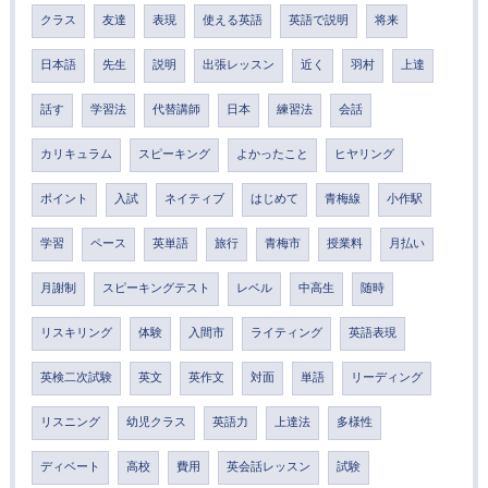
クラス
友達
表現
使える英語
英語で説明
将来
日本語
先生
説明
出張レッスン
近く
羽村
上達
話す
学習法
代替講師
日本
練習法
会話
カリキュラム
スピーキング
よかったこと
ヒヤリング
ポイント
入試
ネイティブ
はじめて
青梅線
小作駅
学習
ペース
英単語
旅行
青梅市
授業料
月払い
月謝制
スピーキングテスト
レベル
中高生
随時
リスキリング
体験
入間市
ライティング
英語表現
英検二次試験
英文
英作文
対面
単語
リーディング
リスニング
幼児クラス
英語力
上達法
多様性
ディベート
高校
費用
英会話レッスン
試験