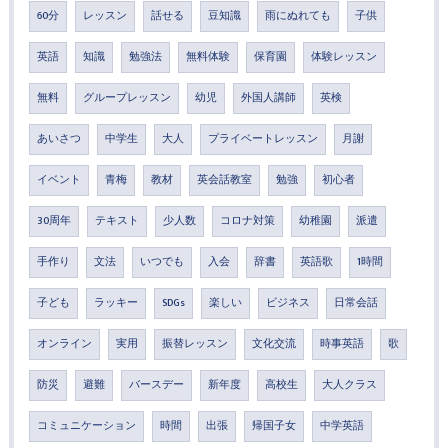
60分
レッスン
話せる
豆知識
雨にぬれても
子供
英語
知識
勉強法
無料体験
保育園
体験レッスン
無料
グループレッスン
幼児
外国人講師
英検
あいさつ
中学生
大人
プライベートレッスン
月謝
イベント
青梅
教材
英会話教室
勉強
初心者
30周年
テキスト
少人数
コロナ対策
幼稚園
派遣
手作り
文法
いつでも
入会
辞書
英語歌
1時間
子ども
ラッキー
SDGs
楽しい
ビジネス
日常会話
オンライン
実用
振替レッスン
文化交流
時事英語
歌
防災
避難
バースデー
新年度
高校生
大人クラス
コミュニケーション
時間
出張
帰国子女
中学英語