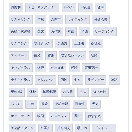
月謝制
スピーキングテスト
レベル
中高生
随時
リスキリング
体験
入間市
ライティング
英語表現
英検二次試験
英文
英作文
対面
単語
リーディング
リスニング
幼児クラス
英語力
上達法
多様性
ディベート
高校
費用
英会話レッスン
試験
キッズクラス
振替
外国文化
経験
実用英語
小学生クラス
クリスマス
南国
七夕
ラベンダー
通訳
英検3級
休校
国際郵便
ホウ酸
ミス
きっかけ
もしも
30年
発音
英語学習
可能性
天気
ホットケーキ
映画
ハロウィン
理由
おすすめ
英会話スクール
外国人
振り替え
駅チカ
プライベート