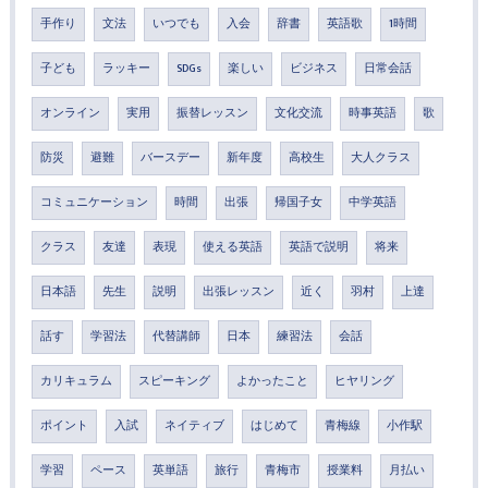
手作り
文法
いつでも
入会
辞書
英語歌
1時間
子ども
ラッキー
SDGs
楽しい
ビジネス
日常会話
オンライン
実用
振替レッスン
文化交流
時事英語
歌
防災
避難
バースデー
新年度
高校生
大人クラス
コミュニケーション
時間
出張
帰国子女
中学英語
クラス
友達
表現
使える英語
英語で説明
将来
日本語
先生
説明
出張レッスン
近く
羽村
上達
話す
学習法
代替講師
日本
練習法
会話
カリキュラム
スピーキング
よかったこと
ヒヤリング
ポイント
入試
ネイティブ
はじめて
青梅線
小作駅
学習
ペース
英単語
旅行
青梅市
授業料
月払い