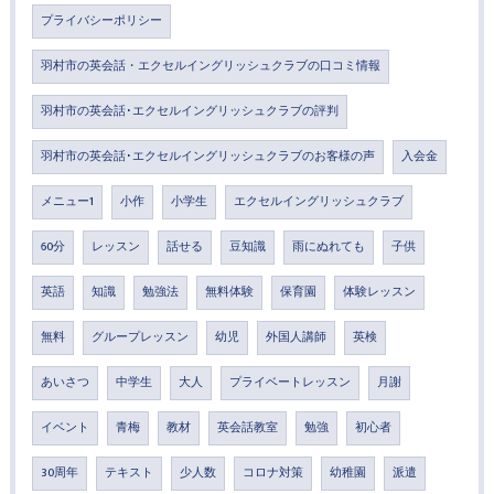
プライバシーポリシー
羽村市の英会話・エクセルイングリッシュクラブの口コミ情報
羽村市の英会話･エクセルイングリッシュクラブの評判
羽村市の英会話･エクセルイングリッシュクラブのお客様の声
入会金
メニュー1
小作
小学生
エクセルイングリッシュクラブ
60分
レッスン
話せる
豆知識
雨にぬれても
子供
英語
知識
勉強法
無料体験
保育園
体験レッスン
無料
グループレッスン
幼児
外国人講師
英検
あいさつ
中学生
大人
プライベートレッスン
月謝
イベント
青梅
教材
英会話教室
勉強
初心者
30周年
テキスト
少人数
コロナ対策
幼稚園
派遣