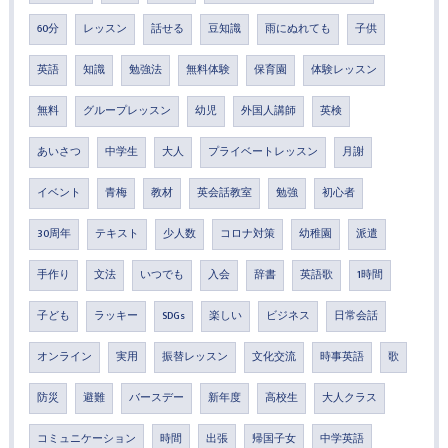
60分
レッスン
話せる
豆知識
雨にぬれても
子供
英語
知識
勉強法
無料体験
保育園
体験レッスン
無料
グループレッスン
幼児
外国人講師
英検
あいさつ
中学生
大人
プライベートレッスン
月謝
イベント
青梅
教材
英会話教室
勉強
初心者
30周年
テキスト
少人数
コロナ対策
幼稚園
派遣
手作り
文法
いつでも
入会
辞書
英語歌
1時間
子ども
ラッキー
SDGs
楽しい
ビジネス
日常会話
オンライン
実用
振替レッスン
文化交流
時事英語
歌
防災
避難
バースデー
新年度
高校生
大人クラス
コミュニケーション
時間
出張
帰国子女
中学英語