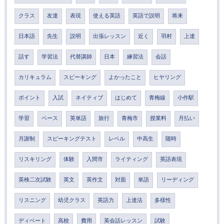
クラス
友達
表現
使える英語
英語で説明
将来
日本語
先生
説明
出張レッスン
近く
羽村
上達
話す
学習法
代替講師
日本
練習法
会話
カリキュラム
スピーキング
よかったこと
ヒヤリング
ポイント
入試
ネイティブ
はじめて
青梅線
小作駅
学習
ペース
英単語
旅行
青梅市
授業料
月払い
月謝制
スピーキングテスト
レベル
中高生
随時
リスキリング
体験
入間市
ライティング
英語表現
英検二次試験
英文
英作文
対面
単語
リーディング
リスニング
幼児クラス
英語力
上達法
多様性
ディベート
高校
費用
英会話レッスン
試験