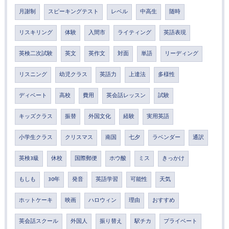
月謝制
スピーキングテスト
レベル
中高生
随時
リスキリング
体験
入間市
ライティング
英語表現
英検二次試験
英文
英作文
対面
単語
リーディング
リスニング
幼児クラス
英語力
上達法
多様性
ディベート
高校
費用
英会話レッスン
試験
キッズクラス
振替
外国文化
経験
実用英語
小学生クラス
クリスマス
南国
七夕
ラベンダー
通訳
英検3級
休校
国際郵便
ホウ酸
ミス
きっかけ
もしも
30年
発音
英語学習
可能性
天気
ホットケーキ
映画
ハロウィン
理由
おすすめ
英会話スクール
外国人
振り替え
駅チカ
プライベート