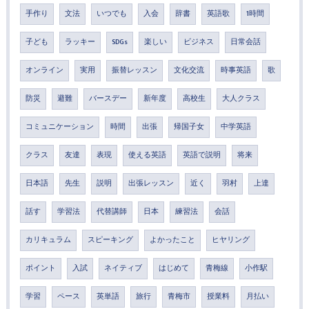
手作り
文法
いつでも
入会
辞書
英語歌
1時間
子ども
ラッキー
SDGs
楽しい
ビジネス
日常会話
オンライン
実用
振替レッスン
文化交流
時事英語
歌
防災
避難
バースデー
新年度
高校生
大人クラス
コミュニケーション
時間
出張
帰国子女
中学英語
クラス
友達
表現
使える英語
英語で説明
将来
日本語
先生
説明
出張レッスン
近く
羽村
上達
話す
学習法
代替講師
日本
練習法
会話
カリキュラム
スピーキング
よかったこと
ヒヤリング
ポイント
入試
ネイティブ
はじめて
青梅線
小作駅
学習
ペース
英単語
旅行
青梅市
授業料
月払い