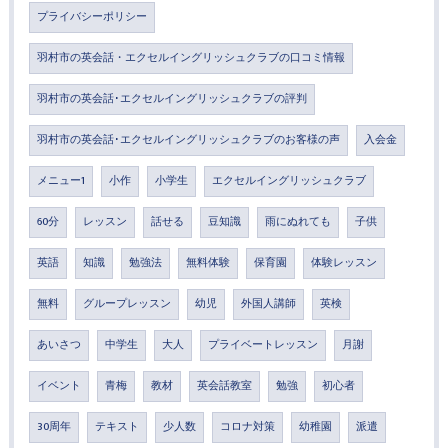
プライバシーポリシー
羽村市の英会話・エクセルイングリッシュクラブの口コミ情報
羽村市の英会話･エクセルイングリッシュクラブの評判
羽村市の英会話･エクセルイングリッシュクラブのお客様の声
入会金
メニュー1
小作
小学生
エクセルイングリッシュクラブ
60分
レッスン
話せる
豆知識
雨にぬれても
子供
英語
知識
勉強法
無料体験
保育園
体験レッスン
無料
グループレッスン
幼児
外国人講師
英検
あいさつ
中学生
大人
プライベートレッスン
月謝
イベント
青梅
教材
英会話教室
勉強
初心者
30周年
テキスト
少人数
コロナ対策
幼稚園
派遣