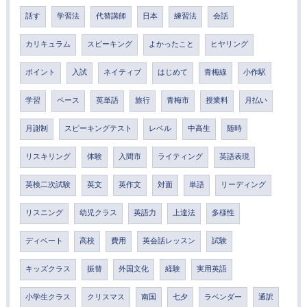
話す
学習法
代替講師
日本
練習法
会話
カリキュラム
スピーキング
よかったこと
ヒヤリング
ポイント
入試
ネイティブ
はじめて
青梅線
小作駅
学習
ペース
英単語
旅行
青梅市
授業料
月払い
月謝制
スピーキングテスト
レベル
中高生
随時
リスキリング
体験
入間市
ライティング
英語表現
英検二次試験
英文
英作文
対面
単語
リーディング
リスニング
幼児クラス
英語力
上達法
多様性
ディベート
高校
費用
英会話レッスン
試験
キッズクラス
振替
外国文化
経験
実用英語
小学生クラス
クリスマス
南国
七夕
ラベンダー
通訳