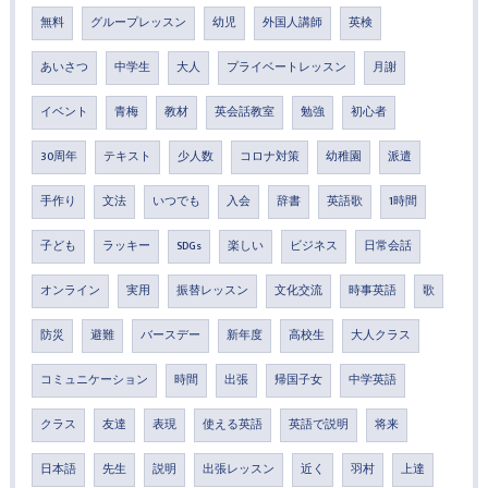
無料
グループレッスン
幼児
外国人講師
英検
あいさつ
中学生
大人
プライベートレッスン
月謝
イベント
青梅
教材
英会話教室
勉強
初心者
30周年
テキスト
少人数
コロナ対策
幼稚園
派遣
手作り
文法
いつでも
入会
辞書
英語歌
1時間
子ども
ラッキー
SDGs
楽しい
ビジネス
日常会話
オンライン
実用
振替レッスン
文化交流
時事英語
歌
防災
避難
バースデー
新年度
高校生
大人クラス
コミュニケーション
時間
出張
帰国子女
中学英語
クラス
友達
表現
使える英語
英語で説明
将来
日本語
先生
説明
出張レッスン
近く
羽村
上達