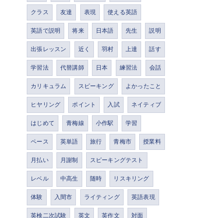
クラス
友達
表現
使える英語
英語で説明
将来
日本語
先生
説明
出張レッスン
近く
羽村
上達
話す
学習法
代替講師
日本
練習法
会話
カリキュラム
スピーキング
よかったこと
ヒヤリング
ポイント
入試
ネイティブ
はじめて
青梅線
小作駅
学習
ペース
英単語
旅行
青梅市
授業料
月払い
月謝制
スピーキングテスト
レベル
中高生
随時
リスキリング
体験
入間市
ライティング
英語表現
英検二次試験
英文
英作文
対面