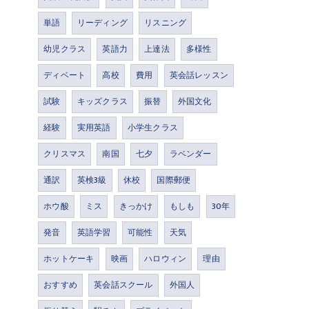
単語
リーディング
リスニング
幼児クラス
英語力
上達法
多様性
ディベート
高校
費用
英会話レッスン
試験
キッズクラス
振替
外国文化
経験
実用英語
小学生クラス
クリスマス
南国
七夕
ラベンダー
通訳
英検3級
休校
国際郵便
ホウ酸
ミス
きっかけ
もしも
30年
発音
英語学習
可能性
天気
ホットケーキ
映画
ハロウィン
理由
おすすめ
英会話スクール
外国人