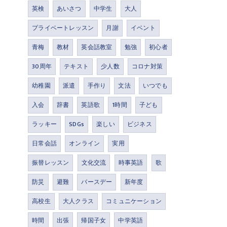
英検
あいさつ
中学生
大人
プライベートレッスン
月謝
イベント
青梅
教材
英会話教室
勉強
初心者
30周年
テキスト
少人数
コロナ対策
幼稚園
派遣
手作り
文法
いつでも
入会
辞書
英語歌
1時間
子ども
ラッキー
SDGs
楽しい
ビジネス
日常会話
オンライン
実用
振替レッスン
文化交流
時事英語
歌
防災
避難
バースデー
新年度
高校生
大人クラス
コミュニケーション
時間
出張
帰国子女
中学英語