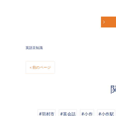
英語豆知識
< 前のページ
#羽村市
#英会話
#小作
#小作駅