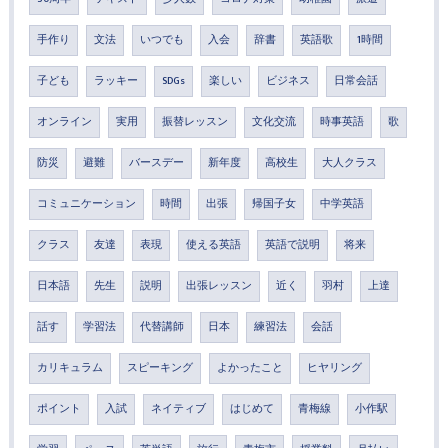
手作り
文法
いつでも
入会
辞書
英語歌
1時間
子ども
ラッキー
SDGs
楽しい
ビジネス
日常会話
オンライン
実用
振替レッスン
文化交流
時事英語
歌
防災
避難
バースデー
新年度
高校生
大人クラス
コミュニケーション
時間
出張
帰国子女
中学英語
クラス
友達
表現
使える英語
英語で説明
将来
日本語
先生
説明
出張レッスン
近く
羽村
上達
話す
学習法
代替講師
日本
練習法
会話
カリキュラム
スピーキング
よかったこと
ヒヤリング
ポイント
入試
ネイティブ
はじめて
青梅線
小作駅