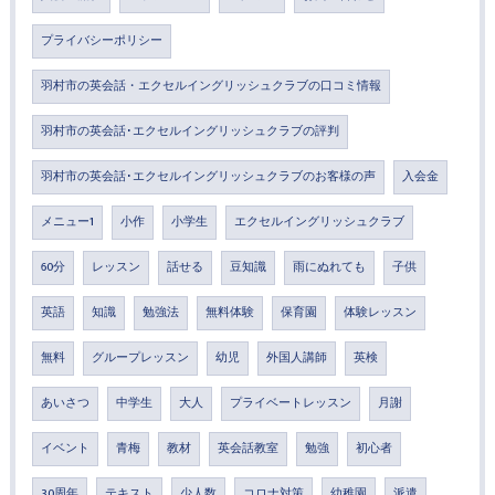
プライバシーポリシー
羽村市の英会話・エクセルイングリッシュクラブの口コミ情報
羽村市の英会話･エクセルイングリッシュクラブの評判
羽村市の英会話･エクセルイングリッシュクラブのお客様の声
入会金
メニュー1
小作
小学生
エクセルイングリッシュクラブ
60分
レッスン
話せる
豆知識
雨にぬれても
子供
英語
知識
勉強法
無料体験
保育園
体験レッスン
無料
グループレッスン
幼児
外国人講師
英検
あいさつ
中学生
大人
プライベートレッスン
月謝
イベント
青梅
教材
英会話教室
勉強
初心者
30周年
テキスト
少人数
コロナ対策
幼稚園
派遣