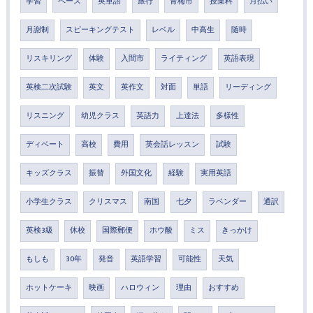
学習
ペース
英単語
旅行
青梅市
授業料
月払い
月謝制
スピーキングテスト
レベル
中高生
随時
リスキリング
体験
入間市
ライティング
英語表現
英検二次試験
英文
英作文
対面
単語
リーディング
リスニング
幼児クラス
英語力
上達法
多様性
ディベート
高校
費用
英会話レッスン
試験
キッズクラス
振替
外国文化
経験
実用英語
小学生クラス
クリスマス
南国
七夕
ラベンダー
通訳
英検3級
休校
国際郵便
ホウ酸
ミス
きっかけ
もしも
30年
発音
英語学習
可能性
天気
ホットケーキ
映画
ハロウィン
理由
おすすめ