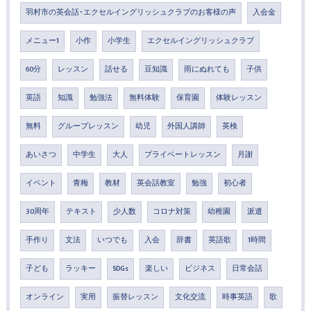
羽村市の英会話･エクセルイングリッシュクラブのお客様の声
入会金
メニュー1
小作
小学生
エクセルイングリッシュクラブ
60分
レッスン
話せる
豆知識
雨にぬれても
子供
英語
知識
勉強法
無料体験
保育園
体験レッスン
無料
グループレッスン
幼児
外国人講師
英検
あいさつ
中学生
大人
プライベートレッスン
月謝
イベント
青梅
教材
英会話教室
勉強
初心者
30周年
テキスト
少人数
コロナ対策
幼稚園
派遣
手作り
文法
いつでも
入会
辞書
英語歌
1時間
子ども
ラッキー
SDGs
楽しい
ビジネス
日常会話
オンライン
実用
振替レッスン
文化交流
時事英語
歌