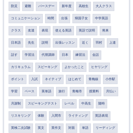
防災
避難
バースデー
新年度
高校生
大人クラス
コミュニケーション
時間
出張
帰国子女
中学英語
クラス
友達
表現
使える英語
英語で説明
将来
日本語
先生
説明
出張レッスン
近く
羽村
上達
話す
学習法
代替講師
日本
練習法
会話
カリキュラム
スピーキング
よかったこと
ヒヤリング
ポイント
入試
ネイティブ
はじめて
青梅線
小作駅
学習
ペース
英単語
旅行
青梅市
授業料
月払い
月謝制
スピーキングテスト
レベル
中高生
随時
リスキリング
体験
入間市
ライティング
英語表現
英検二次試験
英文
英作文
対面
単語
リーディング