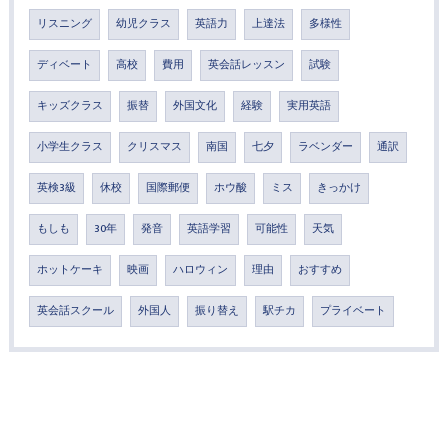
リスニング
幼児クラス
英語力
上達法
多様性
ディベート
高校
費用
英会話レッスン
試験
キッズクラス
振替
外国文化
経験
実用英語
小学生クラス
クリスマス
南国
七夕
ラベンダー
通訳
英検3級
休校
国際郵便
ホウ酸
ミス
きっかけ
もしも
30年
発音
英語学習
可能性
天気
ホットケーキ
映画
ハロウィン
理由
おすすめ
英会話スクール
外国人
振り替え
駅チカ
プライベート