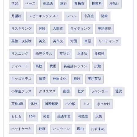
学習
ペース
英単語
旅行
青梅市
授業料
月払い
月謝制
スピーキングテスト
レベル
中高生
随時
リスキリング
体験
入間市
ライティング
英語表現
英検二次試験
英文
英作文
対面
単語
リーディング
リスニング
幼児クラス
英語力
上達法
多様性
ディベート
高校
費用
英会話レッスン
試験
キッズクラス
振替
外国文化
経験
実用英語
小学生クラス
クリスマス
南国
七夕
ラベンダー
通訳
英検3級
休校
国際郵便
ホウ酸
ミス
きっかけ
もしも
30年
発音
英語学習
可能性
天気
ホットケーキ
映画
ハロウィン
理由
おすすめ