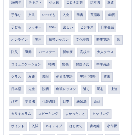
30周年
テキスト
少人数
コロナ対策
幼稚園
派遣
手作り
文法
いつでも
入会
辞書
英語歌
1時間
子ども
ラッキー
SDGs
楽しい
ビジネス
日常会話
オンライン
実用
振替レッスン
文化交流
時事英語
歌
防災
避難
バースデー
新年度
高校生
大人クラス
コミュニケーション
時間
出張
帰国子女
中学英語
クラス
友達
表現
使える英語
英語で説明
将来
日本語
先生
説明
出張レッスン
近く
羽村
上達
話す
学習法
代替講師
日本
練習法
会話
カリキュラム
スピーキング
よかったこと
ヒヤリング
ポイント
入試
ネイティブ
はじめて
青梅線
小作駅