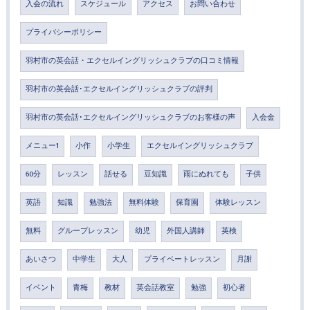
入会の流れ
スケジュール
アクセス
お問い合わせ
プライバシーポリシー
羽村市の英会話・エクセルイングリッシュクラブの口コミ情報
羽村市の英会話･エクセルイングリッシュクラブの評判
羽村市の英会話･エクセルイングリッシュクラブのお客様の声
入会金
メニュー1
小作
小学生
エクセルイングリッシュクラブ
60分
レッスン
話せる
豆知識
雨にぬれても
子供
英語
知識
勉強法
無料体験
保育園
体験レッスン
無料
グループレッスン
幼児
外国人講師
英検
あいさつ
中学生
大人
プライベートレッスン
月謝
イベント
青梅
教材
英会話教室
勉強
初心者