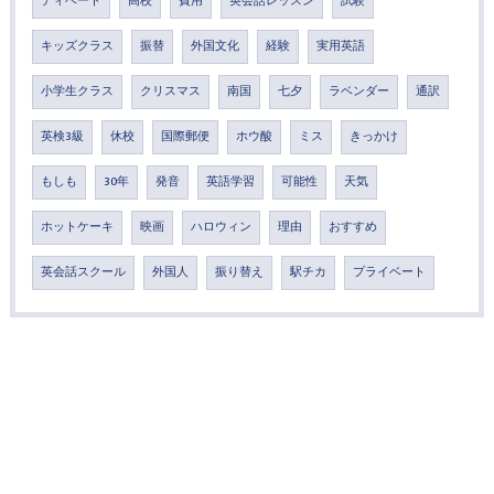
ディベート
高校
費用
英会話レッスン
試験
キッズクラス
振替
外国文化
経験
実用英語
小学生クラス
クリスマス
南国
七夕
ラベンダー
通訳
英検3級
休校
国際郵便
ホウ酸
ミス
きっかけ
もしも
30年
発音
英語学習
可能性
天気
ホットケーキ
映画
ハロウィン
理由
おすすめ
英会話スクール
外国人
振り替え
駅チカ
プライベート