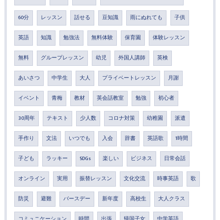
60分
レッスン
話せる
豆知識
雨にぬれても
子供
英語
知識
勉強法
無料体験
保育園
体験レッスン
無料
グループレッスン
幼児
外国人講師
英検
あいさつ
中学生
大人
プライベートレッスン
月謝
イベント
青梅
教材
英会話教室
勉強
初心者
30周年
テキスト
少人数
コロナ対策
幼稚園
派遣
手作り
文法
いつでも
入会
辞書
英語歌
1時間
子ども
ラッキー
SDGs
楽しい
ビジネス
日常会話
オンライン
実用
振替レッスン
文化交流
時事英語
歌
防災
避難
バースデー
新年度
高校生
大人クラス
コミュニケーション
時間
出張
帰国子女
中学英語