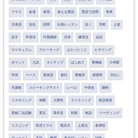
クラス
友達
表現
使える英語
英語で説明
将来
日本語
先生
説明
出張レッスン
近く
羽村
上達
話す
学習法
代替講師
日本
練習法
会話
カリキュラム
スピーキング
よかったこと
ヒヤリング
ポイント
入試
ネイティブ
はじめて
青梅線
小作駅
学習
ペース
英単語
旅行
青梅市
授業料
月払い
月謝制
スピーキングテスト
レベル
中高生
随時
リスキリング
体験
入間市
ライティング
英語表現
英検二次試験
英文
英作文
対面
単語
リーディング
リスニング
幼児クラス
英語力
上達法
多様性