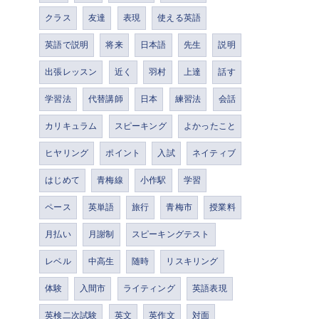
クラス
友達
表現
使える英語
英語で説明
将来
日本語
先生
説明
出張レッスン
近く
羽村
上達
話す
学習法
代替講師
日本
練習法
会話
カリキュラム
スピーキング
よかったこと
ヒヤリング
ポイント
入試
ネイティブ
はじめて
青梅線
小作駅
学習
ペース
英単語
旅行
青梅市
授業料
月払い
月謝制
スピーキングテスト
レベル
中高生
随時
リスキリング
体験
入間市
ライティング
英語表現
英検二次試験
英文
英作文
対面