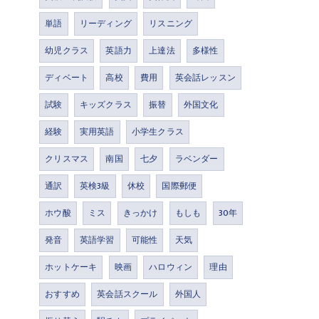
単語
リーディング
リスニング
幼児クラス
英語力
上達法
多様性
ディベート
高校
費用
英会話レッスン
試験
キッズクラス
振替
外国文化
経験
実用英語
小学生クラス
クリスマス
南国
七夕
ラベンダー
通訳
英検3級
休校
国際郵便
ホウ酸
ミス
きっかけ
もしも
30年
発音
英語学習
可能性
天気
ホットケーキ
映画
ハロウィン
理由
おすすめ
英会話スクール
外国人