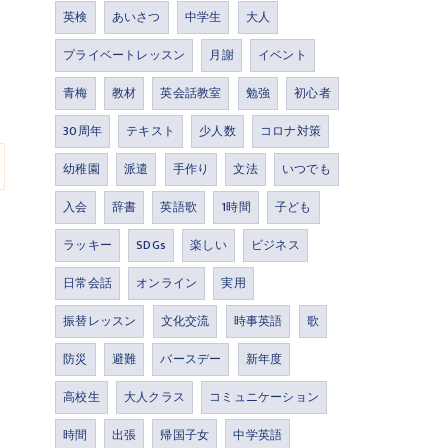
英検
あいさつ
中学生
大人
プライベートレッスン
月謝
イベント
青梅
教材
英会話教室
勉強
初心者
30周年
テキスト
少人数
コロナ対策
幼稚園
派遣
手作り
文法
いつでも
入会
辞書
英語歌
1時間
子ども
ラッキー
SDGs
楽しい
ビジネス
日常会話
オンライン
実用
振替レッスン
文化交流
時事英語
歌
防災
避難
バースデー
新年度
高校生
大人クラス
コミュニケーション
時間
出張
帰国子女
中学英語