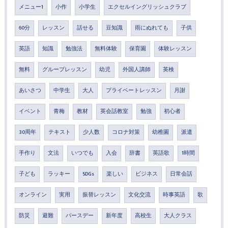
メニュー1
小作
小学生
エクセルイングリッシュクラブ
60分
レッスン
話せる
豆知識
雨にぬれても
子供
英語
知識
勉強法
無料体験
保育園
体験レッスン
無料
グループレッスン
幼児
外国人講師
英検
あいさつ
中学生
大人
プライベートレッスン
月謝
イベント
青梅
教材
英会話教室
勉強
初心者
30周年
テキスト
少人数
コロナ対策
幼稚園
派遣
手作り
文法
いつでも
入会
辞書
英語歌
1時間
子ども
ラッキー
SDGs
楽しい
ビジネス
日常会話
オンライン
実用
振替レッスン
文化交流
時事英語
歌
防災
避難
バースデー
新年度
高校生
大人クラス