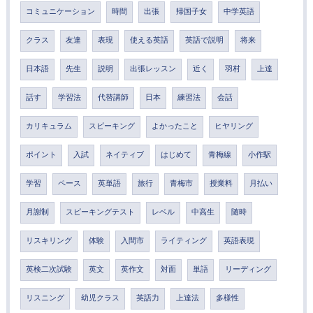
コミュニケーション
時間
出張
帰国子女
中学英語
クラス
友達
表現
使える英語
英語で説明
将来
日本語
先生
説明
出張レッスン
近く
羽村
上達
話す
学習法
代替講師
日本
練習法
会話
カリキュラム
スピーキング
よかったこと
ヒヤリング
ポイント
入試
ネイティブ
はじめて
青梅線
小作駅
学習
ペース
英単語
旅行
青梅市
授業料
月払い
月謝制
スピーキングテスト
レベル
中高生
随時
リスキリング
体験
入間市
ライティング
英語表現
英検二次試験
英文
英作文
対面
単語
リーディング
リスニング
幼児クラス
英語力
上達法
多様性