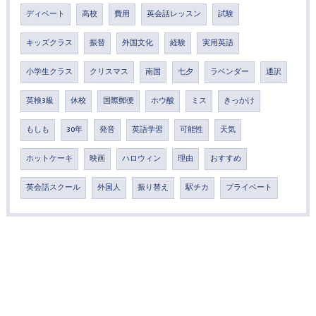
ディベート
高校
費用
英会話レッスン
試験
キッズクラス
振替
外国文化
経験
実用英語
小学生クラス
クリスマス
南国
七夕
ラベンダー
通訳
英検3級
休校
国際郵便
ホウ酸
ミス
きっかけ
もしも
30年
発音
英語学習
可能性
天気
ホットケーキ
映画
ハロウィン
理由
おすすめ
英会話スクール
外国人
振り替え
駅チカ
プライベート