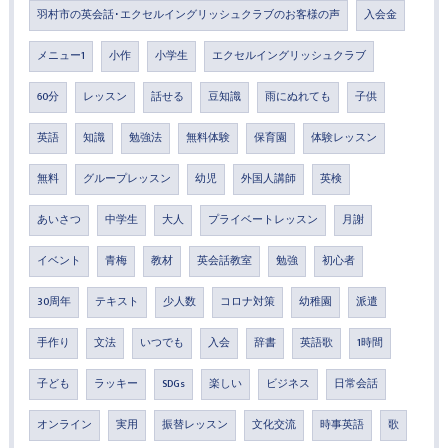
羽村市の英会話･エクセルイングリッシュクラブのお客様の声
入会金
メニュー1
小作
小学生
エクセルイングリッシュクラブ
60分
レッスン
話せる
豆知識
雨にぬれても
子供
英語
知識
勉強法
無料体験
保育園
体験レッスン
無料
グループレッスン
幼児
外国人講師
英検
あいさつ
中学生
大人
プライベートレッスン
月謝
イベント
青梅
教材
英会話教室
勉強
初心者
30周年
テキスト
少人数
コロナ対策
幼稚園
派遣
手作り
文法
いつでも
入会
辞書
英語歌
1時間
子ども
ラッキー
SDGs
楽しい
ビジネス
日常会話
オンライン
実用
振替レッスン
文化交流
時事英語
歌