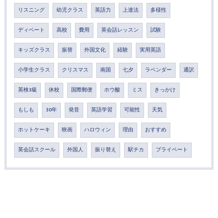
リスニング
幼児クラス
英語力
上達法
多様性
ディベート
高校
費用
英会話レッスン
試験
キッズクラス
振替
外国文化
経験
実用英語
小学生クラス
クリスマス
南国
七夕
ラベンダー
通訳
英検3級
休校
国際郵便
ホウ酸
ミス
きっかけ
もしも
30年
発音
英語学習
可能性
天気
ホットケーキ
映画
ハロウィン
理由
おすすめ
英会話スクール
外国人
振り替え
駅チカ
プライベート