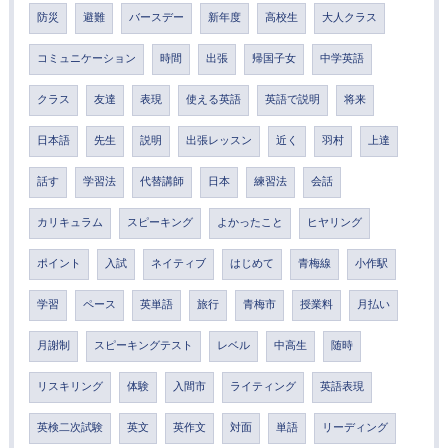
防災
避難
バースデー
新年度
高校生
大人クラス
コミュニケーション
時間
出張
帰国子女
中学英語
クラス
友達
表現
使える英語
英語で説明
将来
日本語
先生
説明
出張レッスン
近く
羽村
上達
話す
学習法
代替講師
日本
練習法
会話
カリキュラム
スピーキング
よかったこと
ヒヤリング
ポイント
入試
ネイティブ
はじめて
青梅線
小作駅
学習
ペース
英単語
旅行
青梅市
授業料
月払い
月謝制
スピーキングテスト
レベル
中高生
随時
リスキリング
体験
入間市
ライティング
英語表現
英検二次試験
英文
英作文
対面
単語
リーディング