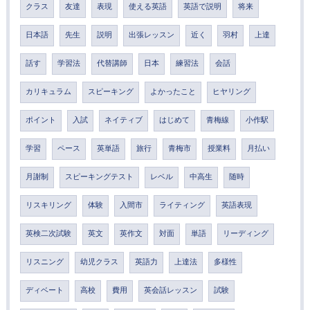
クラス
友達
表現
使える英語
英語で説明
将来
日本語
先生
説明
出張レッスン
近く
羽村
上達
話す
学習法
代替講師
日本
練習法
会話
カリキュラム
スピーキング
よかったこと
ヒヤリング
ポイント
入試
ネイティブ
はじめて
青梅線
小作駅
学習
ペース
英単語
旅行
青梅市
授業料
月払い
月謝制
スピーキングテスト
レベル
中高生
随時
リスキリング
体験
入間市
ライティング
英語表現
英検二次試験
英文
英作文
対面
単語
リーディング
リスニング
幼児クラス
英語力
上達法
多様性
ディベート
高校
費用
英会話レッスン
試験