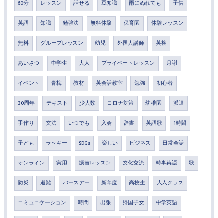
60分
レッスン
話せる
豆知識
雨にぬれても
子供
英語
知識
勉強法
無料体験
保育園
体験レッスン
無料
グループレッスン
幼児
外国人講師
英検
あいさつ
中学生
大人
プライベートレッスン
月謝
イベント
青梅
教材
英会話教室
勉強
初心者
30周年
テキスト
少人数
コロナ対策
幼稚園
派遣
手作り
文法
いつでも
入会
辞書
英語歌
1時間
子ども
ラッキー
SDGs
楽しい
ビジネス
日常会話
オンライン
実用
振替レッスン
文化交流
時事英語
歌
防災
避難
バースデー
新年度
高校生
大人クラス
コミュニケーション
時間
出張
帰国子女
中学英語