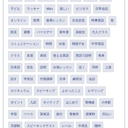
子ども
ラッキー
SDGs
楽しい
ビジネス
日常会話
オンライン
実用
振替レッスン
文化交流
時事英語
歌
防災
避難
バースデー
新年度
高校生
大人クラス
コミュニケーション
時間
出張
帰国子女
中学英語
クラス
友達
表現
使える英語
英語で説明
将来
日本語
先生
説明
出張レッスン
近く
羽村
上達
話す
学習法
代替講師
日本
練習法
会話
カリキュラム
スピーキング
よかったこと
ヒヤリング
ポイント
入試
ネイティブ
はじめて
青梅線
小作駅
学習
ペース
英単語
旅行
青梅市
授業料
月払い
月謝制
スピーキングテスト
レベル
中高生
随時