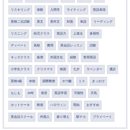
リスキリング
体験
入間市
ライティング
英語表現
英検二次試験
英文
英作文
対面
単語
リーディング
リスニング
幼児クラス
英語力
上達法
多様性
ディベート
高校
費用
英会話レッスン
試験
キッズクラス
振替
外国文化
経験
実用英語
小学生クラス
クリスマス
南国
七夕
ラベンダー
通訳
英検3級
休校
国際郵便
ホウ酸
ミス
きっかけ
もしも
30年
発音
英語学習
可能性
天気
ホットケーキ
映画
ハロウィン
理由
おすすめ
英会話スクール
外国人
振り替え
駅チカ
プライベート