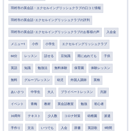
羽村市の英会話・エクセルイングリッシュクラブの口コミ情報
羽村市の英会話･エクセルイングリッシュクラブの評判
羽村市の英会話･エクセルイングリッシュクラブのお客様の声
入会金
メニュー1
小作
小学生
エクセルイングリッシュクラブ
60分
レッスン
話せる
豆知識
雨にぬれても
子供
英語
知識
勉強法
無料体験
保育園
体験レッスン
無料
グループレッスン
幼児
外国人講師
英検
あいさつ
中学生
大人
プライベートレッスン
月謝
イベント
青梅
教材
英会話教室
勉強
初心者
30周年
テキスト
少人数
コロナ対策
幼稚園
派遣
手作り
文法
いつでも
入会
辞書
英語歌
1時間