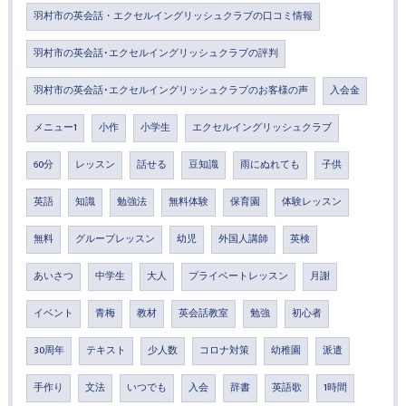
羽村市の英会話・エクセルイングリッシュクラブの口コミ情報
羽村市の英会話･エクセルイングリッシュクラブの評判
羽村市の英会話･エクセルイングリッシュクラブのお客様の声
入会金
メニュー1
小作
小学生
エクセルイングリッシュクラブ
60分
レッスン
話せる
豆知識
雨にぬれても
子供
英語
知識
勉強法
無料体験
保育園
体験レッスン
無料
グループレッスン
幼児
外国人講師
英検
あいさつ
中学生
大人
プライベートレッスン
月謝
イベント
青梅
教材
英会話教室
勉強
初心者
30周年
テキスト
少人数
コロナ対策
幼稚園
派遣
手作り
文法
いつでも
入会
辞書
英語歌
1時間