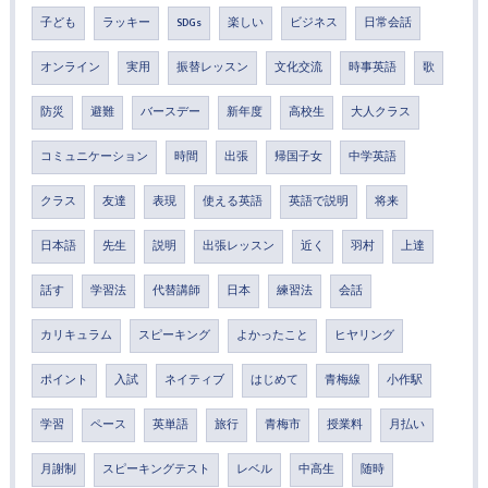
子ども
ラッキー
SDGs
楽しい
ビジネス
日常会話
オンライン
実用
振替レッスン
文化交流
時事英語
歌
防災
避難
バースデー
新年度
高校生
大人クラス
コミュニケーション
時間
出張
帰国子女
中学英語
クラス
友達
表現
使える英語
英語で説明
将来
日本語
先生
説明
出張レッスン
近く
羽村
上達
話す
学習法
代替講師
日本
練習法
会話
カリキュラム
スピーキング
よかったこと
ヒヤリング
ポイント
入試
ネイティブ
はじめて
青梅線
小作駅
学習
ペース
英単語
旅行
青梅市
授業料
月払い
月謝制
スピーキングテスト
レベル
中高生
随時