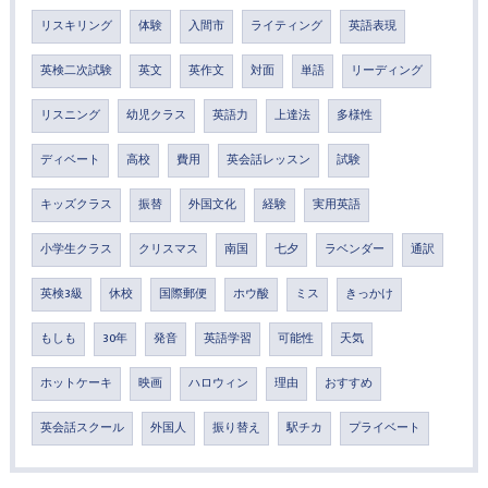
リスキリング
体験
入間市
ライティング
英語表現
英検二次試験
英文
英作文
対面
単語
リーディング
リスニング
幼児クラス
英語力
上達法
多様性
ディベート
高校
費用
英会話レッスン
試験
キッズクラス
振替
外国文化
経験
実用英語
小学生クラス
クリスマス
南国
七夕
ラベンダー
通訳
英検3級
休校
国際郵便
ホウ酸
ミス
きっかけ
もしも
30年
発音
英語学習
可能性
天気
ホットケーキ
映画
ハロウィン
理由
おすすめ
英会話スクール
外国人
振り替え
駅チカ
プライベート