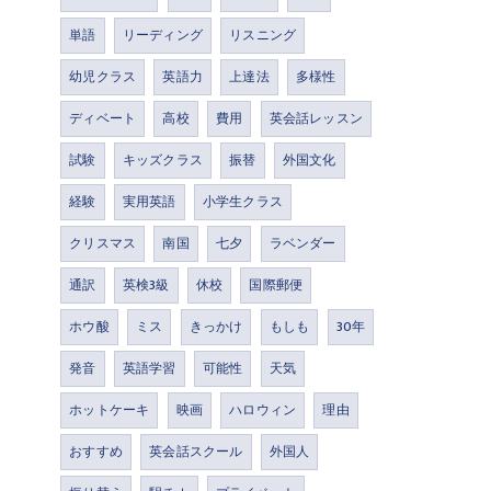
単語
リーディング
リスニング
幼児クラス
英語力
上達法
多様性
ディベート
高校
費用
英会話レッスン
試験
キッズクラス
振替
外国文化
経験
実用英語
小学生クラス
クリスマス
南国
七夕
ラベンダー
通訳
英検3級
休校
国際郵便
ホウ酸
ミス
きっかけ
もしも
30年
発音
英語学習
可能性
天気
ホットケーキ
映画
ハロウィン
理由
おすすめ
英会話スクール
外国人