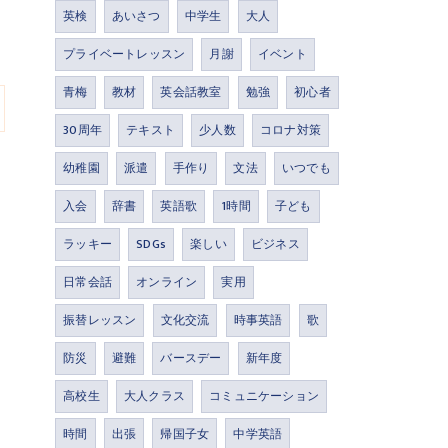
英検
あいさつ
中学生
大人
プライベートレッスン
月謝
イベント
青梅
教材
英会話教室
勉強
初心者
30周年
テキスト
少人数
コロナ対策
幼稚園
派遣
手作り
文法
いつでも
入会
辞書
英語歌
1時間
子ども
ラッキー
SDGs
楽しい
ビジネス
日常会話
オンライン
実用
振替レッスン
文化交流
時事英語
歌
防災
避難
バースデー
新年度
高校生
大人クラス
コミュニケーション
時間
出張
帰国子女
中学英語