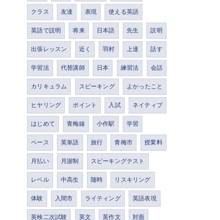
クラス
友達
表現
使える英語
英語で説明
将来
日本語
先生
説明
出張レッスン
近く
羽村
上達
話す
学習法
代替講師
日本
練習法
会話
カリキュラム
スピーキング
よかったこと
ヒヤリング
ポイント
入試
ネイティブ
はじめて
青梅線
小作駅
学習
ペース
英単語
旅行
青梅市
授業料
月払い
月謝制
スピーキングテスト
レベル
中高生
随時
リスキリング
体験
入間市
ライティング
英語表現
英検二次試験
英文
英作文
対面