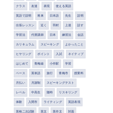
クラス
友達
表現
使える英語
英語で説明
将来
日本語
先生
説明
出張レッスン
近く
羽村
上達
話す
学習法
代替講師
日本
練習法
会話
カリキュラム
スピーキング
よかったこと
ヒヤリング
ポイント
入試
ネイティブ
はじめて
青梅線
小作駅
学習
ペース
英単語
旅行
青梅市
授業料
月払い
月謝制
スピーキングテスト
レベル
中高生
随時
リスキリング
体験
入間市
ライティング
英語表現
英検二次試験
英文
英作文
対面