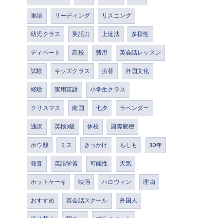
単語
リーディング
リスニング
幼児クラス
英語力
上達法
多様性
ディベート
高校
費用
英会話レッスン
試験
キッズクラス
振替
外国文化
経験
実用英語
小学生クラス
クリスマス
南国
七夕
ラベンダー
通訳
英検3級
休校
国際郵便
ホウ酸
ミス
きっかけ
もしも
30年
発音
英語学習
可能性
天気
ホットケーキ
映画
ハロウィン
理由
おすすめ
英会話スクール
外国人