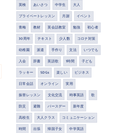
英検
あいさつ
中学生
大人
プライベートレッスン
月謝
イベント
青梅
教材
英会話教室
勉強
初心者
30周年
テキスト
少人数
コロナ対策
幼稚園
派遣
手作り
文法
いつでも
入会
辞書
英語歌
1時間
子ども
ラッキー
SDGs
楽しい
ビジネス
日常会話
オンライン
実用
振替レッスン
文化交流
時事英語
歌
防災
避難
バースデー
新年度
高校生
大人クラス
コミュニケーション
時間
出張
帰国子女
中学英語