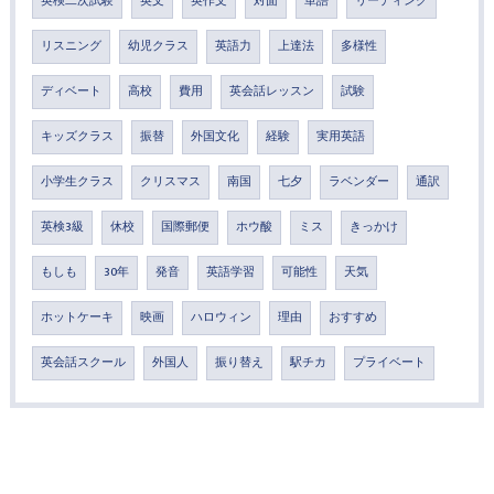
英検二次試験
英文
英作文
対面
単語
リーディング
リスニング
幼児クラス
英語力
上達法
多様性
ディベート
高校
費用
英会話レッスン
試験
キッズクラス
振替
外国文化
経験
実用英語
小学生クラス
クリスマス
南国
七夕
ラベンダー
通訳
英検3級
休校
国際郵便
ホウ酸
ミス
きっかけ
もしも
30年
発音
英語学習
可能性
天気
ホットケーキ
映画
ハロウィン
理由
おすすめ
英会話スクール
外国人
振り替え
駅チカ
プライベート