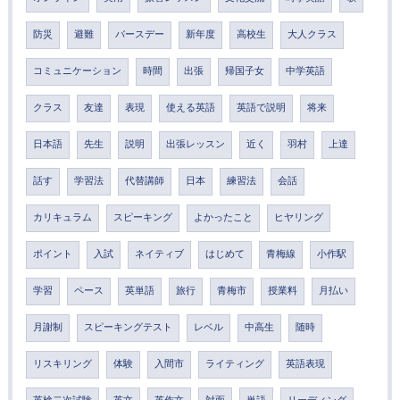
防災
避難
バースデー
新年度
高校生
大人クラス
コミュニケーション
時間
出張
帰国子女
中学英語
クラス
友達
表現
使える英語
英語で説明
将来
日本語
先生
説明
出張レッスン
近く
羽村
上達
話す
学習法
代替講師
日本
練習法
会話
カリキュラム
スピーキング
よかったこと
ヒヤリング
ポイント
入試
ネイティブ
はじめて
青梅線
小作駅
学習
ペース
英単語
旅行
青梅市
授業料
月払い
月謝制
スピーキングテスト
レベル
中高生
随時
リスキリング
体験
入間市
ライティング
英語表現