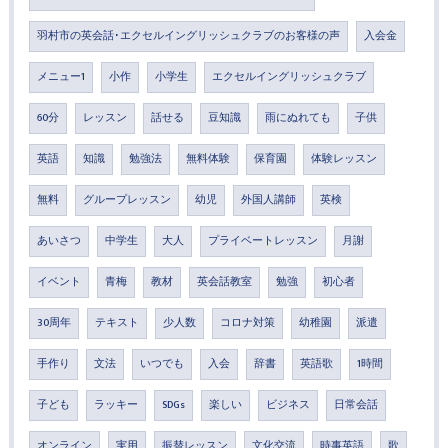
羽村市の英会話･エクセルイングリッシュクラブのお客様の声
入会金
メニュー1
小作
小学生
エクセルイングリッシュクラブ
60分
レッスン
話せる
豆知識
雨にぬれても
子供
英語
知識
勉強法
無料体験
保育園
体験レッスン
無料
グループレッスン
幼児
外国人講師
英検
あいさつ
中学生
大人
プライベートレッスン
月謝
イベント
青梅
教材
英会話教室
勉強
初心者
30周年
テキスト
少人数
コロナ対策
幼稚園
派遣
手作り
文法
いつでも
入会
辞書
英語歌
1時間
子ども
ラッキー
SDGs
楽しい
ビジネス
日常会話
オンライン
実用
振替レッスン
文化交流
時事英語
歌