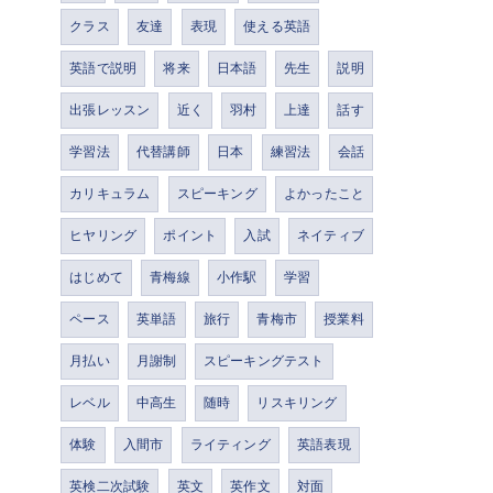
クラス
友達
表現
使える英語
英語で説明
将来
日本語
先生
説明
出張レッスン
近く
羽村
上達
話す
学習法
代替講師
日本
練習法
会話
カリキュラム
スピーキング
よかったこと
ヒヤリング
ポイント
入試
ネイティブ
はじめて
青梅線
小作駅
学習
ペース
英単語
旅行
青梅市
授業料
月払い
月謝制
スピーキングテスト
レベル
中高生
随時
リスキリング
体験
入間市
ライティング
英語表現
英検二次試験
英文
英作文
対面