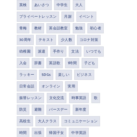
英検
あいさつ
中学生
大人
プライベートレッスン
月謝
イベント
青梅
教材
英会話教室
勉強
初心者
30周年
テキスト
少人数
コロナ対策
幼稚園
派遣
手作り
文法
いつでも
入会
辞書
英語歌
1時間
子ども
ラッキー
SDGs
楽しい
ビジネス
日常会話
オンライン
実用
振替レッスン
文化交流
時事英語
歌
防災
避難
バースデー
新年度
高校生
大人クラス
コミュニケーション
時間
出張
帰国子女
中学英語