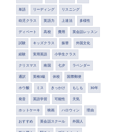
単語
リーディング
リスニング
幼児クラス
英語力
上達法
多様性
ディベート
高校
費用
英会話レッスン
試験
キッズクラス
振替
外国文化
経験
実用英語
小学生クラス
クリスマス
南国
七夕
ラベンダー
通訳
英検3級
休校
国際郵便
ホウ酸
ミス
きっかけ
もしも
30年
発音
英語学習
可能性
天気
ホットケーキ
映画
ハロウィン
理由
おすすめ
英会話スクール
外国人