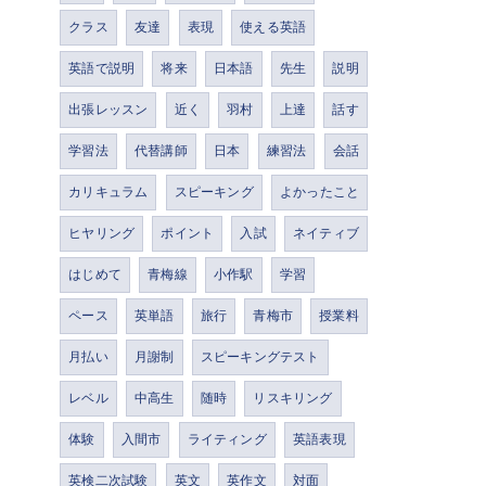
クラス
友達
表現
使える英語
英語で説明
将来
日本語
先生
説明
出張レッスン
近く
羽村
上達
話す
学習法
代替講師
日本
練習法
会話
カリキュラム
スピーキング
よかったこと
ヒヤリング
ポイント
入試
ネイティブ
はじめて
青梅線
小作駅
学習
ペース
英単語
旅行
青梅市
授業料
月払い
月謝制
スピーキングテスト
レベル
中高生
随時
リスキリング
体験
入間市
ライティング
英語表現
英検二次試験
英文
英作文
対面