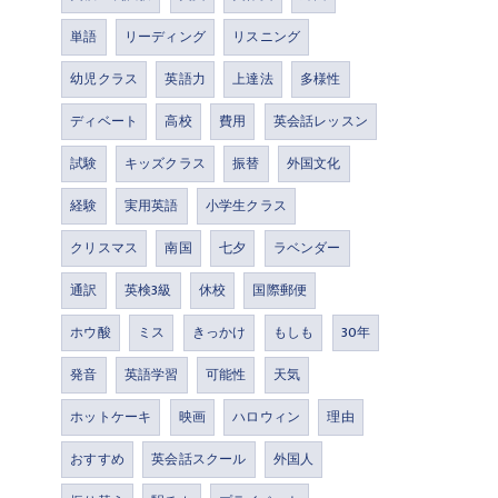
単語
リーディング
リスニング
幼児クラス
英語力
上達法
多様性
ディベート
高校
費用
英会話レッスン
試験
キッズクラス
振替
外国文化
経験
実用英語
小学生クラス
クリスマス
南国
七夕
ラベンダー
通訳
英検3級
休校
国際郵便
ホウ酸
ミス
きっかけ
もしも
30年
発音
英語学習
可能性
天気
ホットケーキ
映画
ハロウィン
理由
おすすめ
英会話スクール
外国人