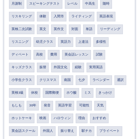
月謝制
スピーキングテスト
レベル
中高生
随時
リスキリング
体験
入間市
ライティング
英語表現
英検二次試験
英文
英作文
対面
単語
リーディング
リスニング
幼児クラス
英語力
上達法
多様性
ディベート
高校
費用
英会話レッスン
試験
キッズクラス
振替
外国文化
経験
実用英語
小学生クラス
クリスマス
南国
七夕
ラベンダー
通訳
英検3級
休校
国際郵便
ホウ酸
ミス
きっかけ
もしも
30年
発音
英語学習
可能性
天気
ホットケーキ
映画
ハロウィン
理由
おすすめ
英会話スクール
外国人
振り替え
駅チカ
プライベート