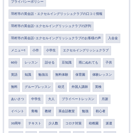
プライバシーポリシー
羽村市の英会話・エクセルイングリッシュクラブの口コミ情報
羽村市の英会話･エクセルイングリッシュクラブの評判
羽村市の英会話･エクセルイングリッシュクラブのお客様の声
入会金
メニュー1
小作
小学生
エクセルイングリッシュクラブ
60分
レッスン
話せる
豆知識
雨にぬれても
子供
英語
知識
勉強法
無料体験
保育園
体験レッスン
無料
グループレッスン
幼児
外国人講師
英検
あいさつ
中学生
大人
プライベートレッスン
月謝
イベント
青梅
教材
英会話教室
勉強
初心者
30周年
テキスト
少人数
コロナ対策
幼稚園
派遣