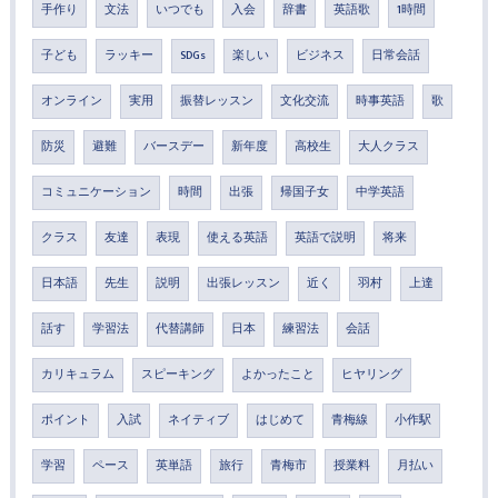
手作り
文法
いつでも
入会
辞書
英語歌
1時間
子ども
ラッキー
SDGs
楽しい
ビジネス
日常会話
オンライン
実用
振替レッスン
文化交流
時事英語
歌
防災
避難
バースデー
新年度
高校生
大人クラス
コミュニケーション
時間
出張
帰国子女
中学英語
クラス
友達
表現
使える英語
英語で説明
将来
日本語
先生
説明
出張レッスン
近く
羽村
上達
話す
学習法
代替講師
日本
練習法
会話
カリキュラム
スピーキング
よかったこと
ヒヤリング
ポイント
入試
ネイティブ
はじめて
青梅線
小作駅
学習
ペース
英単語
旅行
青梅市
授業料
月払い