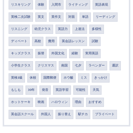
リスキリング
体験
入間市
ライティング
英語表現
英検二次試験
英文
英作文
対面
単語
リーディング
リスニング
幼児クラス
英語力
上達法
多様性
ディベート
高校
費用
英会話レッスン
試験
キッズクラス
振替
外国文化
経験
実用英語
小学生クラス
クリスマス
南国
七夕
ラベンダー
通訳
英検3級
休校
国際郵便
ホウ酸
ミス
きっかけ
もしも
30年
発音
英語学習
可能性
天気
ホットケーキ
映画
ハロウィン
理由
おすすめ
英会話スクール
外国人
振り替え
駅チカ
プライベート