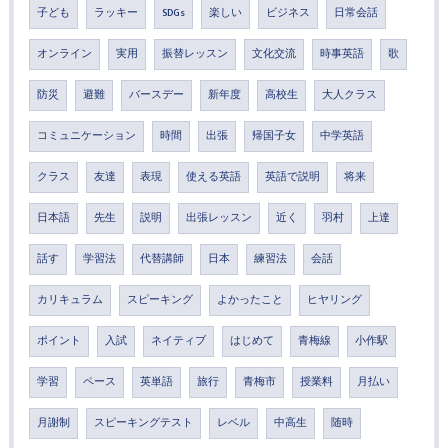
子ども
ラッキー
SDGs
楽しい
ビジネス
日常会話
オンライン
実用
振替レッスン
文化交流
時事英語
歌
防災
避難
バースデー
新年度
高校生
大人クラス
コミュニケーション
時間
出張
帰国子女
中学英語
クラス
友達
表現
使える英語
英語で説明
将来
日本語
先生
説明
出張レッスン
近く
羽村
上達
話す
学習法
代替講師
日本
練習法
会話
カリキュラム
スピーキング
よかったこと
ヒヤリング
ポイント
入試
ネイティブ
はじめて
青梅線
小作駅
学習
ペース
英単語
旅行
青梅市
授業料
月払い
月謝制
スピーキングテスト
レベル
中高生
随時