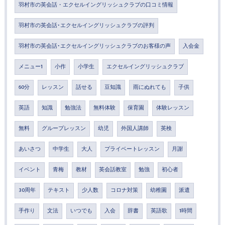
羽村市の英会話・エクセルイングリッシュクラブの口コミ情報
羽村市の英会話･エクセルイングリッシュクラブの評判
羽村市の英会話･エクセルイングリッシュクラブのお客様の声
入会金
メニュー1
小作
小学生
エクセルイングリッシュクラブ
60分
レッスン
話せる
豆知識
雨にぬれても
子供
英語
知識
勉強法
無料体験
保育園
体験レッスン
無料
グループレッスン
幼児
外国人講師
英検
あいさつ
中学生
大人
プライベートレッスン
月謝
イベント
青梅
教材
英会話教室
勉強
初心者
30周年
テキスト
少人数
コロナ対策
幼稚園
派遣
手作り
文法
いつでも
入会
辞書
英語歌
1時間