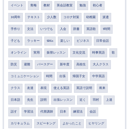
イベント
青梅
教材
英会話教室
勉強
初心者
30周年
テキスト
少人数
コロナ対策
幼稚園
派遣
手作り
文法
いつでも
入会
辞書
英語歌
1時間
子ども
ラッキー
SDGs
楽しい
ビジネス
日常会話
オンライン
実用
振替レッスン
文化交流
時事英語
歌
防災
避難
バースデー
新年度
高校生
大人クラス
コミュニケーション
時間
出張
帰国子女
中学英語
クラス
友達
表現
使える英語
英語で説明
将来
日本語
先生
説明
出張レッスン
近く
羽村
上達
話す
学習法
代替講師
日本
練習法
会話
カリキュラム
スピーキング
よかったこと
ヒヤリング