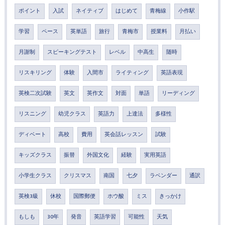
ポイント
入試
ネイティブ
はじめて
青梅線
小作駅
学習
ペース
英単語
旅行
青梅市
授業料
月払い
月謝制
スピーキングテスト
レベル
中高生
随時
リスキリング
体験
入間市
ライティング
英語表現
英検二次試験
英文
英作文
対面
単語
リーディング
リスニング
幼児クラス
英語力
上達法
多様性
ディベート
高校
費用
英会話レッスン
試験
キッズクラス
振替
外国文化
経験
実用英語
小学生クラス
クリスマス
南国
七夕
ラベンダー
通訳
英検3級
休校
国際郵便
ホウ酸
ミス
きっかけ
もしも
30年
発音
英語学習
可能性
天気