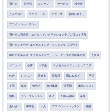
羽村市
英会話
コンセプト
サービス
料金表
入会の流れ
スケジュール
アクセス
お問い合わせ
プライバシーポリシー
羽村市の英会話・エクセルイングリッシュクラブの口コミ情報
羽村市の英会話･エクセルイングリッシュクラブの評判
羽村市の英会話･エクセルイングリッシュクラブのお客様の声
入会金
メニュー1
小作
小学生
エクセルイングリッシュクラブ
60分
レッスン
話せる
豆知識
雨にぬれても
子供
英語
知識
勉強法
無料体験
保育園
体験レッスン
無料
グループレッスン
幼児
外国人講師
英検
あいさつ
中学生
大人
プライベートレッスン
月謝