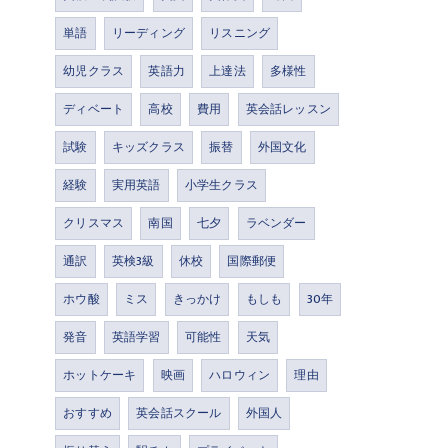
単語
リーディング
リスニング
幼児クラス
英語力
上達法
多様性
ディベート
高校
費用
英会話レッスン
試験
キッズクラス
振替
外国文化
経験
実用英語
小学生クラス
クリスマス
南国
七夕
ラベンダー
通訳
英検3級
休校
国際郵便
ホウ酸
ミス
きっかけ
もしも
30年
発音
英語学習
可能性
天気
ホットケーキ
映画
ハロウィン
理由
おすすめ
英会話スクール
外国人