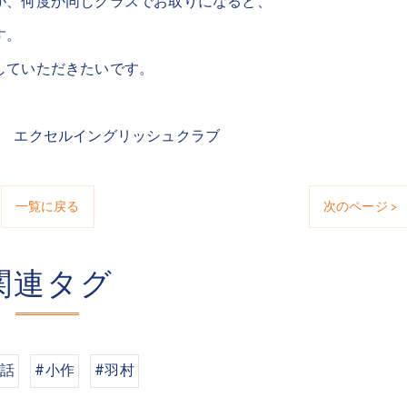
が、何度か同じクラスでお取りになると、
す。
していただきたいです。
室 エクセルイングリッシュクラブ
一覧に戻る
次のページ >
関連タグ
会話
#小作
#羽村