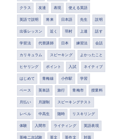
クラス
友達
表現
使える英語
英語で説明
将来
日本語
先生
説明
出張レッスン
近く
羽村
上達
話す
学習法
代替講師
日本
練習法
会話
カリキュラム
スピーキング
よかったこと
ヒヤリング
ポイント
入試
ネイティブ
はじめて
青梅線
小作駅
学習
ペース
英単語
旅行
青梅市
授業料
月払い
月謝制
スピーキングテスト
レベル
中高生
随時
リスキリング
体験
入間市
ライティング
英語表現
英検二次試験
英文
英作文
対面