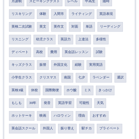
月謝制
スピーキングテスト
レベル
中高生
随時
リスキリング
体験
入間市
ライティング
英語表現
英検二次試験
英文
英作文
対面
単語
リーディング
リスニング
幼児クラス
英語力
上達法
多様性
ディベート
高校
費用
英会話レッスン
試験
キッズクラス
振替
外国文化
経験
実用英語
小学生クラス
クリスマス
南国
七夕
ラベンダー
通訳
英検3級
休校
国際郵便
ホウ酸
ミス
きっかけ
もしも
30年
発音
英語学習
可能性
天気
ホットケーキ
映画
ハロウィン
理由
おすすめ
英会話スクール
外国人
振り替え
駅チカ
プライベート