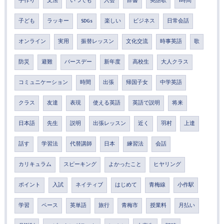
手作り
文法
いつでも
入会
辞書
英語歌
1時間
子ども
ラッキー
SDGs
楽しい
ビジネス
日常会話
オンライン
実用
振替レッスン
文化交流
時事英語
歌
防災
避難
バースデー
新年度
高校生
大人クラス
コミュニケーション
時間
出張
帰国子女
中学英語
クラス
友達
表現
使える英語
英語で説明
将来
日本語
先生
説明
出張レッスン
近く
羽村
上達
話す
学習法
代替講師
日本
練習法
会話
カリキュラム
スピーキング
よかったこと
ヒヤリング
ポイント
入試
ネイティブ
はじめて
青梅線
小作駅
学習
ペース
英単語
旅行
青梅市
授業料
月払い