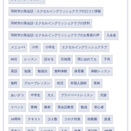
羽村市の英会話・エクセルイングリッシュクラブの口コミ情報
羽村市の英会話･エクセルイングリッシュクラブの評判
羽村市の英会話･エクセルイングリッシュクラブのお客様の声
入会金
メニュー1
小作
小学生
エクセルイングリッシュクラブ
60分
レッスン
話せる
豆知識
雨にぬれても
子供
英語
知識
勉強法
無料体験
保育園
体験レッスン
無料
グループレッスン
幼児
外国人講師
英検
あいさつ
中学生
大人
プライベートレッスン
月謝
イベント
青梅
教材
英会話教室
勉強
初心者
30周年
テキスト
少人数
コロナ対策
幼稚園
派遣