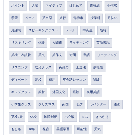
ポイント
入試
ネイティブ
はじめて
青梅線
小作駅
学習
ペース
英単語
旅行
青梅市
授業料
月払い
月謝制
スピーキングテスト
レベル
中高生
随時
リスキリング
体験
入間市
ライティング
英語表現
英検二次試験
英文
英作文
対面
単語
リーディング
リスニング
幼児クラス
英語力
上達法
多様性
ディベート
高校
費用
英会話レッスン
試験
キッズクラス
振替
外国文化
経験
実用英語
小学生クラス
クリスマス
南国
七夕
ラベンダー
通訳
英検3級
休校
国際郵便
ホウ酸
ミス
きっかけ
もしも
30年
発音
英語学習
可能性
天気