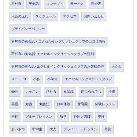
羽村市
英会話
コンセプト
サービス
料金表
入会の流れ
スケジュール
アクセス
お問い合わせ
プライバシーポリシー
羽村市の英会話・エクセルイングリッシュクラブの口コミ情報
羽村市の英会話･エクセルイングリッシュクラブの評判
羽村市の英会話･エクセルイングリッシュクラブのお客様の声
入会金
メニュー1
小作
小学生
エクセルイングリッシュクラブ
60分
レッスン
話せる
豆知識
雨にぬれても
子供
英語
知識
勉強法
無料体験
保育園
体験レッスン
無料
グループレッスン
幼児
外国人講師
英検
あいさつ
中学生
大人
プライベートレッスン
月謝