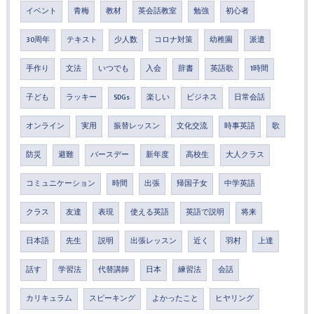
イベント
青梅
教材
英会話教室
勉強
初心者
30周年
テキスト
少人数
コロナ対策
幼稚園
派遣
手作り
文法
いつでも
入会
辞書
英語歌
1時間
子ども
ラッキー
SDGs
楽しい
ビジネス
日常会話
オンライン
実用
振替レッスン
文化交流
時事英語
歌
防災
避難
バースデー
新年度
高校生
大人クラス
コミュニケーション
時間
出張
帰国子女
中学英語
クラス
友達
表現
使える英語
英語で説明
将来
日本語
先生
説明
出張レッスン
近く
羽村
上達
話す
学習法
代替講師
日本
練習法
会話
カリキュラム
スピーキング
よかったこと
ヒヤリング