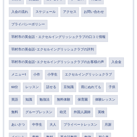
入会の流れ
スケジュール
アクセス
お問い合わせ
プライバシーポリシー
羽村市の英会話・エクセルイングリッシュクラブの口コミ情報
羽村市の英会話･エクセルイングリッシュクラブの評判
羽村市の英会話･エクセルイングリッシュクラブのお客様の声
入会金
メニュー1
小作
小学生
エクセルイングリッシュクラブ
60分
レッスン
話せる
豆知識
雨にぬれても
子供
英語
知識
勉強法
無料体験
保育園
体験レッスン
無料
グループレッスン
幼児
外国人講師
英検
あいさつ
中学生
大人
プライベートレッスン
月謝