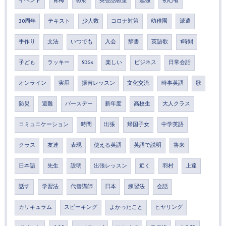
イベント
青梅
教材
英会話教室
勉強
初心者
30周年
テキスト
少人数
コロナ対策
幼稚園
派遣
手作り
文法
いつでも
入会
辞書
英語歌
1時間
子ども
ラッキー
SDGs
楽しい
ビジネス
日常会話
オンライン
実用
振替レッスン
文化交流
時事英語
歌
防災
避難
バースデー
新年度
高校生
大人クラス
コミュニケーション
時間
出張
帰国子女
中学英語
クラス
友達
表現
使える英語
英語で説明
将来
日本語
先生
説明
出張レッスン
近く
羽村
上達
話す
学習法
代替講師
日本
練習法
会話
カリキュラム
スピーキング
よかったこと
ヒヤリング