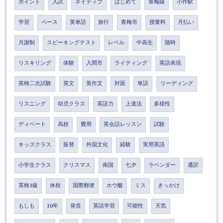
ポイント
入試
ネイティブ
はじめて
青梅線
小作駅
学習
ペース
英単語
旅行
青梅市
授業料
月払い
月謝制
スピーキングテスト
レベル
中高生
随時
リスキリング
体験
入間市
ライティング
英語表現
英検二次試験
英文
英作文
対面
単語
リーディング
リスニング
幼児クラス
英語力
上達法
多様性
ディベート
高校
費用
英会話レッスン
試験
キッズクラス
振替
外国文化
経験
実用英語
小学生クラス
クリスマス
南国
七夕
ラベンダー
通訳
英検3級
休校
国際郵便
ホウ酸
ミス
きっかけ
もしも
30年
発音
英語学習
可能性
天気