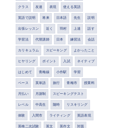
クラス
友達
表現
使える英語
英語で説明
将来
日本語
先生
説明
出張レッスン
近く
羽村
上達
話す
学習法
代替講師
日本
練習法
会話
カリキュラム
スピーキング
よかったこと
ヒヤリング
ポイント
入試
ネイティブ
はじめて
青梅線
小作駅
学習
ペース
英単語
旅行
青梅市
授業料
月払い
月謝制
スピーキングテスト
レベル
中高生
随時
リスキリング
体験
入間市
ライティング
英語表現
英検二次試験
英文
英作文
対面