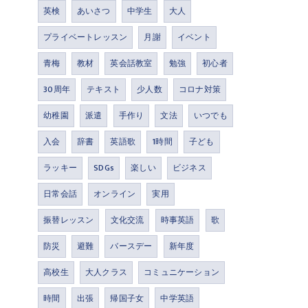
英検
あいさつ
中学生
大人
プライベートレッスン
月謝
イベント
青梅
教材
英会話教室
勉強
初心者
30周年
テキスト
少人数
コロナ対策
幼稚園
派遣
手作り
文法
いつでも
入会
辞書
英語歌
1時間
子ども
ラッキー
SDGs
楽しい
ビジネス
日常会話
オンライン
実用
振替レッスン
文化交流
時事英語
歌
防災
避難
バースデー
新年度
高校生
大人クラス
コミュニケーション
時間
出張
帰国子女
中学英語