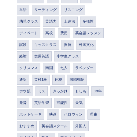
単語
リーディング
リスニング
幼児クラス
英語力
上達法
多様性
ディベート
高校
費用
英会話レッスン
試験
キッズクラス
振替
外国文化
経験
実用英語
小学生クラス
クリスマス
南国
七夕
ラベンダー
通訳
英検3級
休校
国際郵便
ホウ酸
ミス
きっかけ
もしも
30年
発音
英語学習
可能性
天気
ホットケーキ
映画
ハロウィン
理由
おすすめ
英会話スクール
外国人